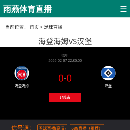
☰
雨燕体育直播
当前位置：
首页
>
足球直播
海登海姆VS汉堡
德甲
2026-02-07 22:30:00
0
-
0
海登海姆
汉堡
已结束
信号源：
看球直播(高清)
688直播（推荐）