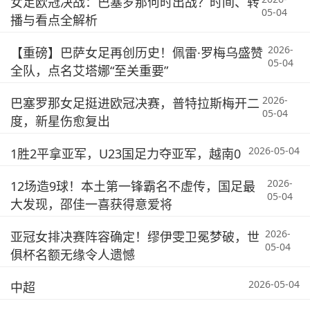
女足欧冠决战：巴塞罗那何时出战？时间、转
05-04
播与看点全解析
2026-
【重磅】巴萨女足再创历史！佩雷·罗梅乌盛赞
05-04
全队，点名艾塔娜“至关重要”
2026-
巴塞罗那女足挺进欧冠决赛，普特拉斯梅开二
05-04
度，新星伤愈复出
2026-05-04
1胜2平拿亚军，U23国足力夺亚军，越南0
2026-
12场造9球！本土第一锋霸名不虚传，国足最
05-04
大发现，邵佳一喜获得意爱将
2026-
亚冠女排决赛阵容确定！缪伊雯卫冕梦破，世
05-04
俱杯名额无缘令人遗憾
2026-05-04
中超