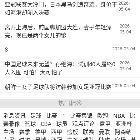
2026-
亚冠联赛大冷门，日本黑马创造奇迹，身价不
05-04
如海港却闯入决赛
2026-
离开上海后，前国脚加盟大连，妻子年轻漂
05-04
亮，现已是两个女儿的爹
8
2026-05-04
2026-
中国足球未来无望？孙继海：试训40人最终0
05-04
人入围 可怕！太可怕了
2026-05-04
朝鲜一女子足球队将访韩参加女足亚冠比赛
热门标签
消息资讯
足球
比赛
1
比赛集锦
欧冠
NBA
比
赛录像
篮球
CBA
球员
观点评论
意甲
亚洲杯
主场
赛季
德甲
西甲
篮板
联赛
曼联
阿森纳