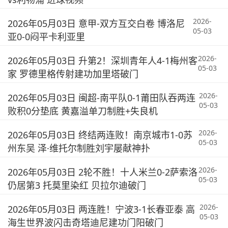
2026-
2026年05月03日 意甲-双方互交白卷 博洛尼
05-03
亚0-0闷平卡利亚里
2026-
2026年05月03日 升第2！深圳青年人4-1梅州客
05-03
家 罗德里格传射建功加里塔破门
2026-
2026年05月03日 闽超-南平队0-1莆田队吞两连
05-03
败积0分垫底 黄嘉溢单刀制胜+失良机
2026-
2026年05月03日 终结两连败！南京城市1-0苏
05-03
州东吴 泽·维托尔制胜刘宇屡献神扑
2026-
2026年05月03日 2轮不胜！十人米兰0-2萨索洛
05-03
仍居第3 托莫里染红 贝拉尔迪破门
2026-
2026年05月03日 两连胜！宁波3-1长春亚泰 高
05-03
海生世界波闪击奇塔迪尼建功门阳破门