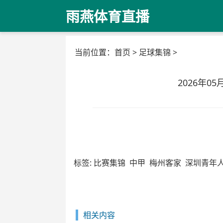
雨燕体育直播
当前位置：
首页
>
足球集锦
>
2026年0
标签:
比赛集锦
中甲
梅州客家
深圳青年
相关内容