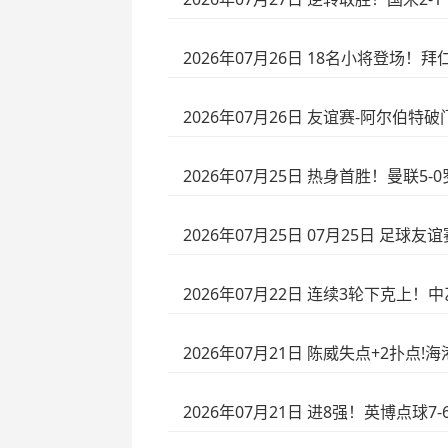
2026年07月26日 18名小将登场！
2026年07月26日 友谊赛-阿尔伯特
2026年07月25日 热身首胜！曼联
2026年07月25日 07月25日 足球
2026年07月22日 连续3轮下克上！
2026年07月21日 陈威失点+2扑点
2026年07月21日 进8强！英博点