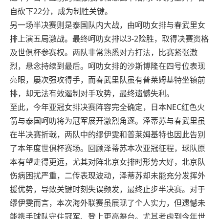
自砍下22分，成为制胜关键。
另一场半决赛则是泰国队内大战，由呵叻女排与春武里女
排上演五局激战。最终呵叻女排以3-2险胜，取得决赛资格
及世俱杯参赛权。两队非常熟悉对方打法，比赛紧张激
烈，悬念持续到最后。呵叻女排的沙斯博隆在四号位表现
亮眼，屡次强攻得手，而春武里队虽有普莱姆基特坐镇前
排，却无法有效遏制对手攻势，最终遗憾失利。
至此，今年亚冠女排决赛阵容完全确定，日本NEC红色火
箭与泰国呵叻将为冠军展开激烈角逐。泽蒂苏与春武里虽
在半决赛折戟，两队中的缪伊雯和普莱姆基特也因此告别
了本年度世俱杯赛场。回顾泽蒂苏本次亚冠征程，球队原
本有望走得更远，尤其对阵北京女排时形势大好，北京队
伤病困扰严重，二传表现波动，泽蒂苏却未能充分发挥外
援优势，导致关键时刻失误频发，最终止步半决赛。对于
缪伊雯而言，本次海外联赛虽展现了个人实力，但遗憾未
能携手球队守住冠军、登上更高舞台。尤其考虑到今年世