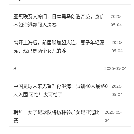
亚冠联赛大冷门，日本黑马创造奇迹，身价
2026-
不如海港却闯入决赛
05-04
离开上海后，前国脚加盟大连，妻子年轻漂
2026-
亮，现已是两个女儿的爹
05-04
8
2026-05-04
中国足球未来无望？孙继海：试训40人最终0
2026-
人入围 可怕！太可怕了
05-04
朝鲜一女子足球队将访韩参加女足亚冠比
2026-05-
赛
04