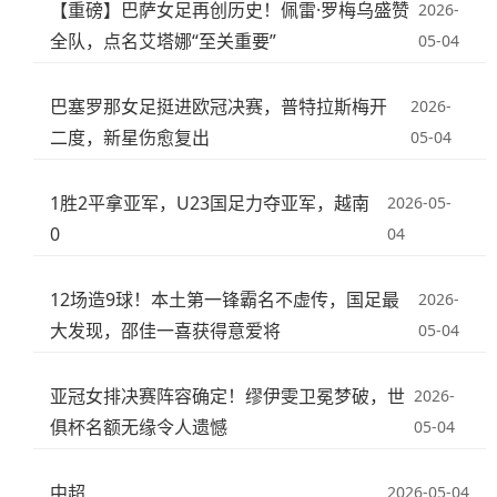
【重磅】巴萨女足再创历史！佩雷·罗梅乌盛赞
2026-
全队，点名艾塔娜“至关重要”
05-04
巴塞罗那女足挺进欧冠决赛，普特拉斯梅开
2026-
二度，新星伤愈复出
05-04
1胜2平拿亚军，U23国足力夺亚军，越南
2026-05-
0
04
12场造9球！本土第一锋霸名不虚传，国足最
2026-
大发现，邵佳一喜获得意爱将
05-04
亚冠女排决赛阵容确定！缪伊雯卫冕梦破，世
2026-
俱杯名额无缘令人遗憾
05-04
中超
2026-05-04