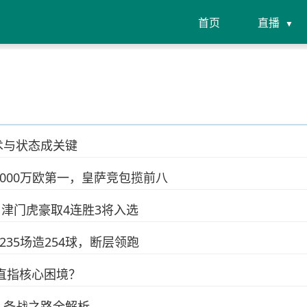
首页
直播
术与状态成关键
000万欧第一，皇萨竞包揽前八
 津门虎豪取4连胜3将入选
35场造254球，断层领跑
直指核心困境？
：备战之路全解析