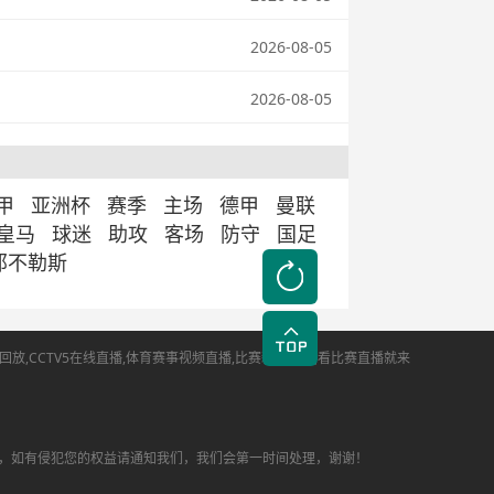
2026-08-05
2026-08-05
甲
亚洲杯
赛季
主场
德甲
曼联
皇马
球迷
助攻
客场
防守
国足
那不勒斯
,CCTV5在线直播,体育赛事视频直播,比赛新闻报道,看比赛直播就来
，如有侵犯您的权益请通知我们，我们会第一时间处理，谢谢！