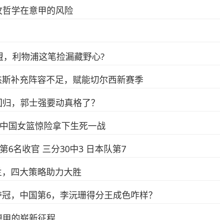
攻哲学在意甲的风险
盟，利物浦这笔捡漏藏野心?
罗杰斯补充阵容不足，赋能切尔西新赛季
回归，郭士强要动真格了？
，中国女篮惊险拿下生死一战
第6名收官 三分30中3 日本队第7
兰，四大策略助力大胜
国夺冠，中国第6，李沅珊得分王成色咋样？
德甲的崭新征程