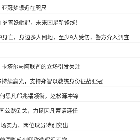
，亚冠梦想近在咫尺
1岁青妖崛起，未来国足新锋线！
中身亡，身边多人倒地，至少9人受伤，警方介入调查
：卡塔尔与阿联酋的立场引发关注
东持续高光，支持郑智以教练身份征战亚冠
打，何思凡邝兆镭领衔，赵松源冲锋
6国公然倒戈，力挺因凡蒂诺连任
赛场实力，两位球员特别突出