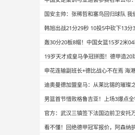
国安主帅：张稀哲和塞鸟回归球队 我
韩旭出战21分29秒 10投5中砍下13
轰30分20板8帽！中国女篮15岁2米
19岁天才成皇马争冠拼图！德甲造20球
申花连输副班长+德比战心不在焉 海
迪奥曼德加盟皇马：从莱比锡的璀璨
男篮首节惜败格鲁吉亚！上场3爆点
官方：武汉三镇签下法国边前卫安托
看不懂！回绝德甲冠军报价，阿森纳