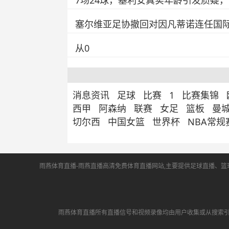
7场24球，基利安真实年龄引发质疑
塞尔维亚足协撤回对因凡蒂诺连任国
从0
消息资讯
足球
比赛
1
比赛集锦
西甲
阿森纳
联赛
女足
篮板
曼
切尔西
中国女篮
世界杯
NBA常规
雨燕体育直播-雨燕直播高清免费体育直播网站,主要提供足球直播、篮球
雨燕体育直播所有直播信号和视频录像均由用户收集或从搜索