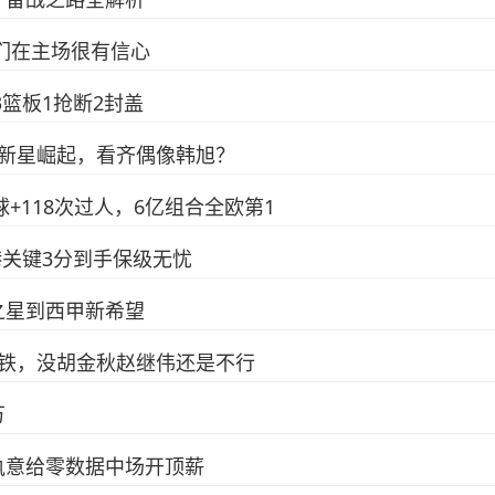
们在主场很有信心
分3篮板1抢断2封盖
04新星崛起，看齐偶像韩旭？
+118次过人，6亿组合全欧第1
港关键3分到手保级无忧
之星到西甲新希望
全铁，没胡金秋赵继伟还是不行
万
执意给零数据中场开顶薪