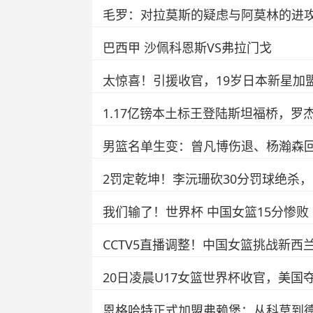
毛罗：对拉莫斯的疑虑与阿莫林的进
巴西甲 沙佩科恩斯VS弗拉门戈
太惊喜！引援收官，19岁日本新星加
1.17亿镑本土标王登陆斯坦福桥，
男篮名单生变：曾凡博伤退、杨瀚森
2罚定乾坤！李沅珊砍30分罚球绝杀
我们输了！世界杯 中国女篮15分惨败 
CCTV5直播调整！中国女篮挑战新西
20日凌晨U17女篮世界杯收官，美
恩格哈特正式加盟弗赖堡：从科莫到