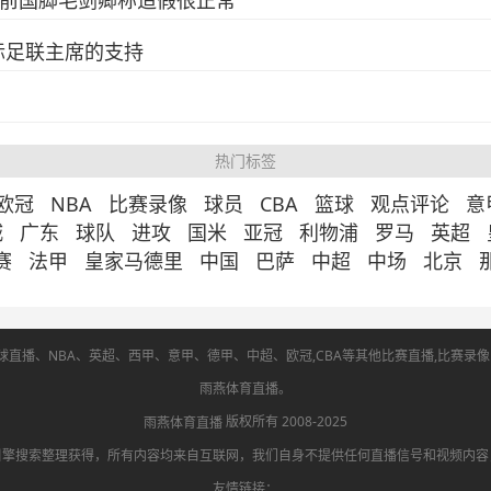
，前国脚毛剑卿称造假很正常
际足联主席的支持
热门标签
欧冠
NBA
比赛录像
球员
CBA
篮球
观点评论
意
城
广东
球队
进攻
国米
亚冠
利物浦
罗马
英超
赛
法甲
皇家马德里
中国
巴萨
中超
中场
北京
直播、NBA、英超、西甲、意甲、德甲、中超、欧冠,CBA等其他比赛直播,比赛录像回放
雨燕体育直播。
版权所有 2008-2025
雨燕体育直播
引擎搜索整理获得，所有内容均来自互联网，我们自身不提供任何直播信号和视频内容
友情链接：