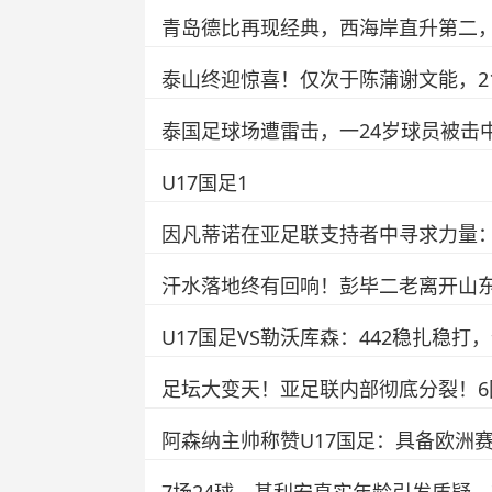
青岛德比再现经典，西海岸直升第二
泰山终迎惊喜！仅次于陈蒲谢文能，2
泰国足球场遭雷击，一24岁球员被击
U17国足1
因凡蒂诺在亚足联支持者中寻求力量
汗水落地终有回响！彭毕二老离开山
U17国足VS勒沃库森：442稳扎稳
足坛大变天！亚足联内部彻底分裂！
阿森纳主帅称赞U17国足：具备欧洲