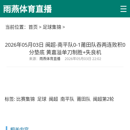
☰
雨燕体育直播
当前位置：
首页
>
足球集锦
>
2026年05月03日 闽超-南平队0-1莆田队吞两连败积0
分垫底 黄嘉溢单刀制胜+失良机
来源：
雨燕体育直播
2026年05月03日 22:02
标签:
比赛集锦
足球
闽超
南平队
莆田队
闽超第2轮
相关内容