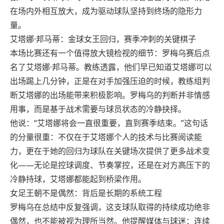
在场内外相互放大，成为驱动球队坚持到终场的隐形力
量。
艾塔娜·邦马蒂：金球女王回归，赛季冲刺的关键棋子
本场比赛还有一个值得放大镜检视的细节：罗梅乌赛后点
名了艾塔娜·邦马蒂。教练透露，他们早已知道艾塔娜可以
出场踢上几分钟，正是在对手加强压迫的时候，教练组判
断艾塔娜的出场能带来积极影响。罗梅乌的判断并非情感
用事，而是基于战术需要与球员状态的冷静抉择。
他说：“艾塔娜将会一直很重要，直到赛季结束。”这句话
的分量很重：不仅在于艾塔娜个人的技术与比赛阅读能
力，更在于她的回归为球队在关键场次提供了更多战术变
化——无论是控球调度、节奏掌控，还是在对方高压下的
冷静持球，艾塔娜都能起到桥梁作用。
女足王朝不是偶然：背后是长期的系统工程
罗梅乌在总结中反复强调，这支球队取得的持续成功绝非
偶然，也不能被视为理所当然。他提醒媒体与球迷：连续