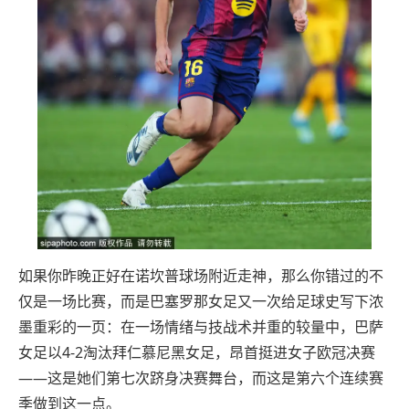
如果你昨晚正好在诺坎普球场附近走神，那么你错过的不
仅是一场比赛，而是巴塞罗那女足又一次给足球史写下浓
墨重彩的一页：在一场情绪与技战术并重的较量中，巴萨
女足以4-2淘汰拜仁慕尼黑女足，昂首挺进女子欧冠决赛
——这是她们第七次跻身决赛舞台，而这是第六个连续赛
季做到这一点。