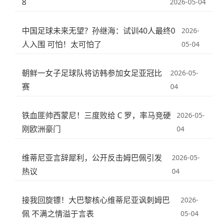
8
2026-05-04
中国足球未来无望？孙继海：试训40人最终0
2026-
人入围 可怕！太可怕了
05-04
朝鲜一女子足球队将访韩参加女足亚冠比
2026-05-
赛
04
铁血匪帅西蒙尼！三度败给 C 罗，率马竞硬
2026-05-
刚欧洲豪门
04
维蒂尼亚言辞犀利，公开反击姆巴佩引发
2026-05-
热议
04
接我回旋镖！大巴黎核心维蒂尼亚讽刺姆巴
2026-
佩 不满之情溢于言表
05-04