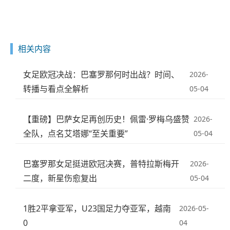
相关内容
女足欧冠决战：巴塞罗那何时出战？时间、
2026-
转播与看点全解析
05-04
【重磅】巴萨女足再创历史！佩雷·罗梅乌盛赞
2026-
全队，点名艾塔娜“至关重要”
05-04
巴塞罗那女足挺进欧冠决赛，普特拉斯梅开
2026-
二度，新星伤愈复出
05-04
1胜2平拿亚军，U23国足力夺亚军，越南
2026-05-
0
04