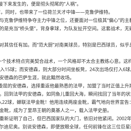
接下来发生的，便是彻头彻尾的“人祸”。
加尔，同时，也带来了一位荷兰天才中锋——克鲁伊维特。
与克鲁伊维特争夺主力中锋之位，还要面对一位极其“偏心”的主
的是充当“桥头堡”，背身拿球，为队友扯开空间。这套战术，
对其信任有加。而“范大厨”对南美球员，特别是巴西球员，似
；一个技术特点完美契合战术，一个风格却不太合主教练心意。这样
打入15球；而安德森，则大部分时间坐板凳，24次出场仅打入6
安德森的巴萨生涯，就此黯然收场。
受委屈的安德森，选择重返他最熟悉的法甲，加盟了当时正值上升
回到法甲的安德森，如同鱼儿重回大海，瞬间找回了当年的状态。
攻入22球，蝉联法甲金靴！他用连续两座金靴，霸气地向世界宣告
金靴，成为了里昂王朝的奠基人之一，载入法甲史册。
重新证明了自己，但巴西国家队的大门，依旧对他紧闭。2002
罗纳尔迪尼奥。别说安德森，即便放眼全球，任何前锋在这三位巨