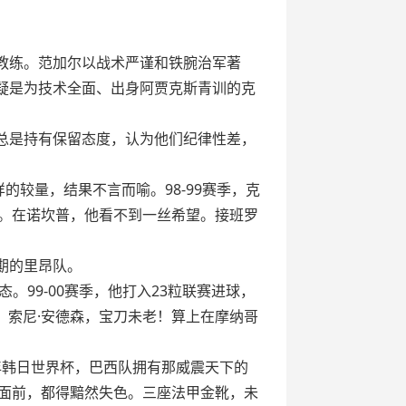
教练。范加尔以战术严谨和铁腕治军著
无疑是为技术全面、出身阿贾克斯青训的克
乎总是持有保留态度，认为他们纪律性差，
的较量，结果不言而喻。98-99赛季，克
球。在诺坎普，他看不到一丝希望。接班罗
期的里昂队。
99-00赛季，他打入23粒联赛进球，
：索尼·安德森，宝刀未老！算上在摩纳哥
年韩日世界杯，巴西队拥有那威震天下的
星面前，都得黯然失色。三座法甲金靴，未