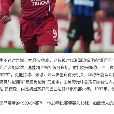
生不逢时之憾。索尼·安德森，这位被时代浪潮边缘化的“准巨星
宛若装配雷达，总能精准捕捉得分良机。射门更是集稳、准、狠
桩吃饼”，更能持球、做球，为队友创造得分机会，堪称全能型现
仿佛只配拥有“最佳男配角”的剧本，主角的光环总是眷顾着他人
尼·安德森，尚是初出茅庐的巴西达伽马俱乐部少年。1992年
马赛后的1993-94赛季，他20场比赛便轰入16球，如此惊