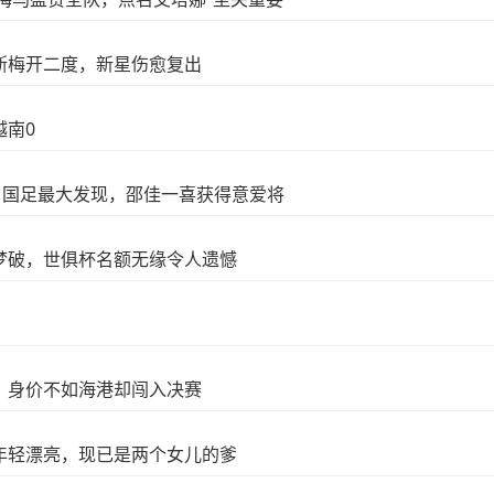
斯梅开二度，新星伤愈复出
越南0
，国足最大发现，邵佳一喜获得意爱将
梦破，世俱杯名额无缘令人遗憾
，身价不如海港却闯入决赛
年轻漂亮，现已是两个女儿的爹