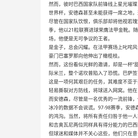
然而，彼时巴西国家队前锋线上星光璀璨
世界杯，安德森甚至未能获得一席之地，
尽管在国家队饮恨，俱乐部却将他视若瑰宝
季，他以21粒联赛进球荣膺法甲金靴。
场，他便是无可争议的王者。
是金子，总会闪耀。在法甲赛场上叱咤风
豪门巴塞罗那向他伸出了橄榄枝。
然而，这份看似光鲜的邀请，却是一杯“甜
际米兰，整个诺坎普陷入了恐慌。巴萨签
这是一项何其艰巨的任务，其难度不亚于
轻易撕裂对方防线，将球送入网窝。他在
而安德森，尽管是一名优秀的一流前锋，
冰冷的数据不会说谎。97-98赛季，安德
的鸿沟。当然，将所有责任归咎于他一人
和吉奥瓦尼两位同样具有得分能力的巴西
但球迷和媒体并不关心这些，他们只在意