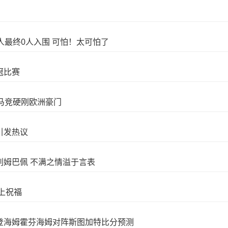
人最终0人入围 可怕！太可怕了
冠比赛
率马竞硬刚欧洲豪门
引发热议
刺姆巴佩 不满之情溢于言表
上祝福
登海姆霍芬海姆对阵斯图加特比分预测