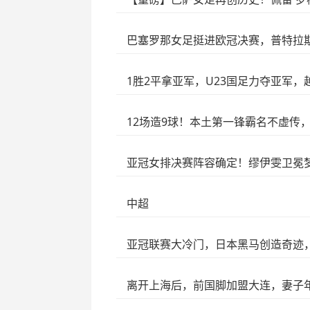
巴塞罗那女足挺进欧冠决赛，普特拉
1胜2平拿亚军，U23国足力夺亚军，
12场造9球！本土第一锋霸名不虚传
亚冠女排决赛阵容确定！缪伊雯卫冕
中超
亚冠联赛大冷门，日本黑马创造奇迹
离开上海后，前国脚加盟大连，妻子