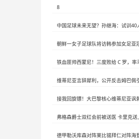
8
中国足球未来无望？孙继海：试训40
朝鲜一女子足球队将访韩参加女足亚
铁血匪帅西蒙尼！三度败给 C 罗，
维蒂尼亚言辞犀利，公开反击姆巴佩
接我回旋镖！大巴黎核心维蒂尼亚讽
弗格森爵士双红会前被送医 卡里克送
德甲勒沃库森对阵莱比锡拜仁对阵海