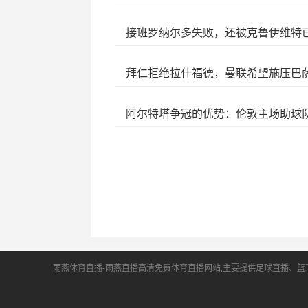
接班罗纳尔多失败，还被克鲁伊维特
拜仁拒绝拉什福德，曼联希望施压巴
阿尔特塔争冠的优势：伦敦主场助球
雨燕体育直播-雨燕直播高清免费体育直播网站,主要提供足球直播、篮球