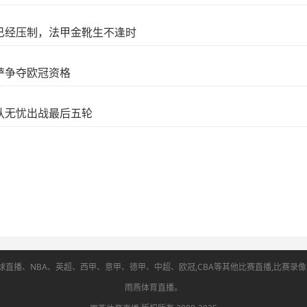
已经压制，法甲金靴生不逢时
萨争夺欧冠资格
队无忧出战最后五轮
直播、NBA、英超、西甲、意甲、德甲、中超、欧冠,CBA等其他比赛直播,比赛录像回放
雨燕体育直播。