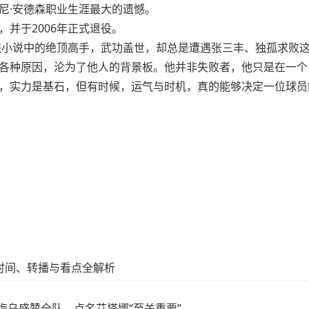
尼·安德森职业生涯最大的遗憾。
并于2006年正式退役。
侠小说中的绝顶高手，武功盖世，却总是遭遇张三丰、独孤求败这般
各种原因，沦为了他人的背景板。他并非失败者，他只是在一个
，实力是基石，但有时候，运气与时机，真的能够决定一位球员
时间、转播与看点全解析
梅乌盛赞全队，点名艾塔娜“至关重要”