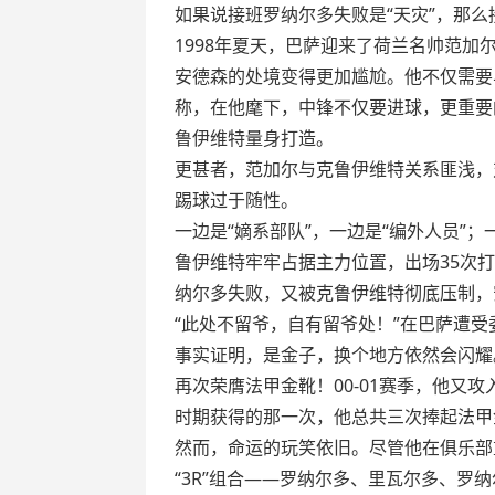
如果说接班罗纳尔多失败是“天灾”，那么
1998年夏天，巴萨迎来了荷兰名帅范
安德森的处境变得更加尴尬。他不仅需要
称，在他麾下，中锋不仅要进球，更重要
鲁伊维特量身打造。
更甚者，范加尔与克鲁伊维特关系匪浅，
踢球过于随性。
一边是“嫡系部队”，一边是“编外人员”
鲁伊维特牢牢占据主力位置，出场35次
纳尔多失败，又被克鲁伊维特彻底压制，
“此处不留爷，自有留爷处！”在巴萨遭
事实证明，是金子，换个地方依然会闪耀。
再次荣膺法甲金靴！00-01赛季，他又
时期获得的那一次，他总共三次捧起法甲
然而，命运的玩笑依旧。尽管他在俱乐部
“3R”组合——罗纳尔多、里瓦尔多、