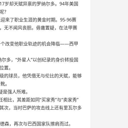
7岁却天赋异禀的罗纳尔多。94年美国
呢？
来了职业生涯的黄金时期。95-96赛
名，无不闻风丧胆。毋庸置疑，在法甲赛
一个改变他职业轨迹的机会降临——西甲
纳尔多，“外星人”以创纪录的身价转投国
位置。
级的球员，他凭借无与伦比的天赋，能够
金靴。
疑是强人所难。
任相比，其差距如同“买家秀”与“卖家秀”
其次，当时巴萨的攻击线上还有里瓦尔多
安德森，再次与巴西国家队擦肩而过。