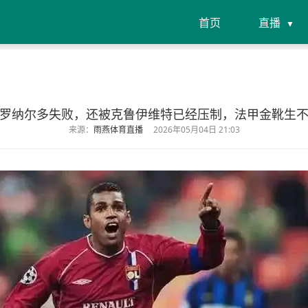
首页
直播
罗纳尔多失败，还被克鲁伊维特已经压制，法甲金靴生
来源：
雨燕体育直播
2026年05月04日 21:03