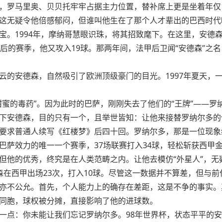
，罗马里奥、贝贝托牢牢占据主力位置，替补席上更是坐着年仅1
这无疑令他倍感郁闷，但谁叫他生在了那个人才辈出的巴西时代
。1994年，摩纳哥慧眼识珠，将其招致麾下。在这里，安德森迎
随后的赛季，他又攻入19球。那两年间，法甲后卫闻“安德森”之
云的安德森，自然吸引了欧洲顶级豪门的目光。1997年夏天，
蜜的毒药”。因为此时的巴萨，刚刚失去了他们的“王牌”——罗
下安德森，目的只有一个，且举世皆知：让他来接替罗纳尔多的
要求普通人续写《红楼梦》后四十回。罗纳尔多，那是一位现象
巴萨效力的唯一一个赛季，37场联赛打入34球，轻松斩获西甲
但他的优秀，终究是在人类范畴之内。让他去模仿“外星人”，无
森在西甲出场23次，打入10球。尽管这一数据并不算差，但与前
亦不公允。首先，个人能力上的确存在差距，这是不争的事实。
同胞，球权被分摊，直接影响了他的进球数。
一点：你未能让我们忘记罗纳尔多。98年世界杯，状态平平的