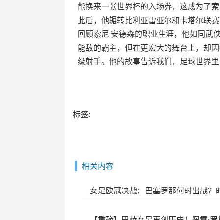
能换来一张世界杯的入场券，这成为了索
此后，他辗转比利亚雷亚尔和卡塔尔联赛，
回顾索尼·安德森的职业生涯，他如同武
能敌的霸主，但在更宏大的舞台上，却因
级射手。他的故事告诉我们，足球世界里
标签:
相关内容
女足欧冠决战：巴塞罗那何时出战？
【重磅】巴萨女足再创历史！佩雷·罗