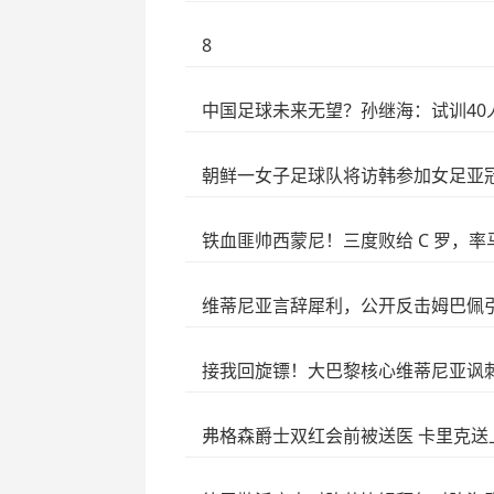
8
中国足球未来无望？孙继海：试训40
朝鲜一女子足球队将访韩参加女足亚
铁血匪帅西蒙尼！三度败给 C 罗，
维蒂尼亚言辞犀利，公开反击姆巴佩
接我回旋镖！大巴黎核心维蒂尼亚讽
弗格森爵士双红会前被送医 卡里克送