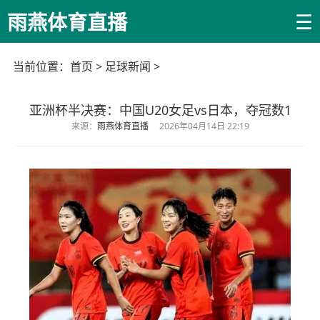
☰
雨燕体育直播
当前位置：
首页
>
足球新闻
>
亚洲杯半决赛：中国U20女足vs日本，夺冠数1
来源：
雨燕体育直播
2026年04月14日 22:19