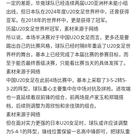
一定的差距，毕竟球队已经连续两届U20亚洲杯未能小组
出线，但日本队在2024年度U20女足世界杯中，还曾获得
亚军。在2018年的世界杯中，更是获得了冠军。
历届U20女足世界杯冠军，素材来源于网络
所以说，本场半决赛对于中国U2O女足而言，更多还是要
踢出自己的比赛风格，球队已经时隔8年重返了U20女足世
界杯的舞台，基本上已经完成了本届比赛的参赛目标，而
至于能否最终晋级决赛，只能看比赛当天的具体发挥了。
素材来源于网络
中国U20女足在此前4场比赛中，基本上采取了3-5-2转5-
3-2的阵型，球队重心主要集中在中场对抗及拼抢。进攻端
也一直延续着双前锋的组合，前两场是卢家玉和郑璐搭
档，后续则调整为周欣怡和余佳琪的组合。
素材来源于网络
但在面对实力更强的日本U20女足时，球队或许应该调整
为5-4-1的阵型，锋线位置保留一名高中锋即可，把球队重