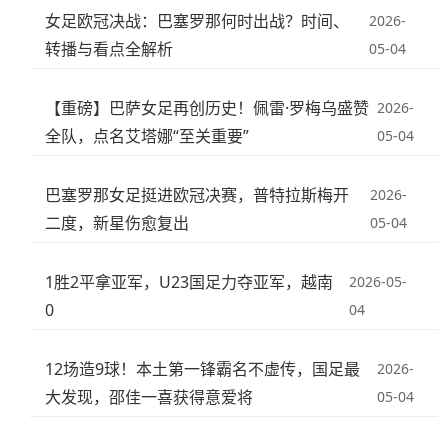
女足欧冠决战：巴塞罗那何时出战？时间、
2026-
转播与看点全解析
05-04
【重磅】巴萨女足再创历史！佩雷·罗梅乌盛赞
2026-
全队，点名艾塔娜“至关重要”
05-04
巴塞罗那女足挺进欧冠决赛，普特拉斯梅开
2026-
二度，新星伤愈复出
05-04
1胜2平拿亚军，U23国足力夺亚军，越南
2026-05-
0
04
12场造9球！本土第一锋霸名不虚传，国足最
2026-
大发现，邵佳一喜获得意爱将
05-04