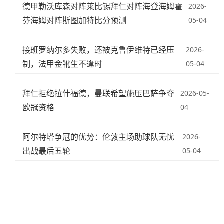
德甲勒沃库森对阵莱比锡拜仁对阵海登海姆霍
2026-
芬海姆对阵斯图加特比分预测
05-04
接班罗纳尔多失败，还被克鲁伊维特已经压
2026-
制，法甲金靴生不逢时
05-04
拜仁拒绝拉什福德，曼联希望施压巴萨争夺
2026-05-
欧冠资格
04
阿尔特塔争冠的优势：伦敦主场助球队无忧
2026-
出战最后五轮
05-04