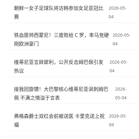
朝鲜一女子足球队将访韩参加女足亚冠比
2026-05-
赛
04
铁血匪帅西蒙尼！三度败给 C 罗，率马竞硬
2026-05-
刚欧洲豪门
04
维蒂尼亚言辞犀利，公开反击姆巴佩引发
2026-05-
热议
04
接我回旋镖！大巴黎核心维蒂尼亚讽刺姆巴
2026-
佩 不满之情溢于言表
05-04
弗格森爵士双红会前被送医 卡里克送上祝
2026-05-
福
04