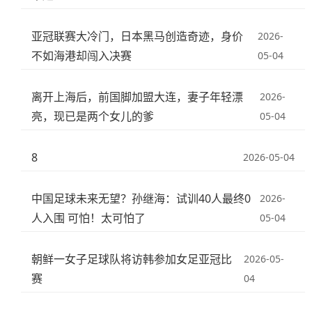
亚冠联赛大冷门，日本黑马创造奇迹，身价
2026-
不如海港却闯入决赛
05-04
离开上海后，前国脚加盟大连，妻子年轻漂
2026-
亮，现已是两个女儿的爹
05-04
8
2026-05-04
中国足球未来无望？孙继海：试训40人最终0
2026-
人入围 可怕！太可怕了
05-04
朝鲜一女子足球队将访韩参加女足亚冠比
2026-05-
赛
04