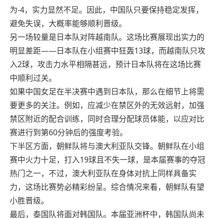
为-4，实力显然不足。因此，中国队只要保持稳定发挥，
避免失误，大概率能够顺利晋级。
另一场较量是日本队对阵越南队。这场比赛展现出实力的
明显差距——日本队在小组赛中狂轰13球，而越南队只攻
入2球，攻击力水平相隔甚远，预计日本队将在这场比赛
中顺利过关。
如果中国女足在半决赛中遇到日本队，那么在细节上将需
要更多的关注。例如，应减少在禁区外的无效远射，加强
禁区附近的配合训练，同时合理分配球员体能，以应对比
赛进行到第60分钟后的强度考验。
下半区方面，朝鲜队将与澳大利亚队交锋。朝鲜队在小组
赛中火力十足，打入19球且不失一球，是本届赛事的夺冠
热门之一，不过，澳大利亚队在身体对抗上同样具备实
力，这场比赛势必精彩纷呈。综合情况来看，朝鲜队有望
小胜晋级。
最后，泰国队将面对韩国队。本届亚洲杯中，韩国队尚未