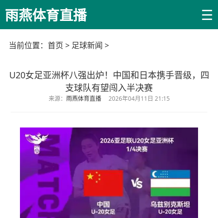
☰
雨燕体育直播
当前位置：
首页
>
足球新闻
>
U20女足亚洲杯八强出炉！中国和日本携手晋级，四
支球队有望闯入半决赛
来源：
雨燕体育直播
2026年04月11日 21:15