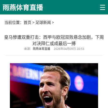
☰
雨燕体育直播
当前位置：
首页
>
足球新闻
>
皇马惨遭双重打击：西甲与欧冠双败悬念加剧，下周
对决拜仁或成最后一搏
来源：
雨燕体育直播
2026年04月09日 20:53