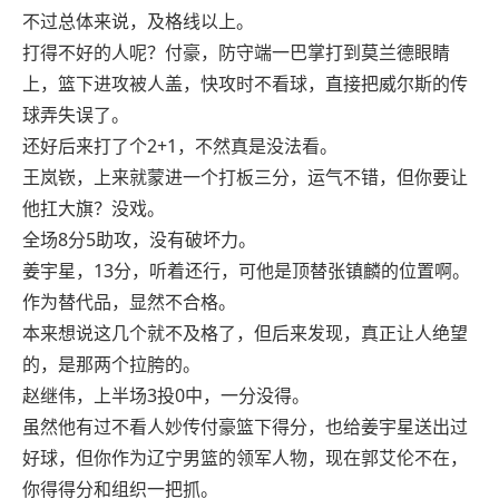
不过总体来说，及格线以上。
打得不好的人呢？付豪，防守端一巴掌打到莫兰德眼睛
上，篮下进攻被人盖，快攻时不看球，直接把威尔斯的传
球弄失误了。
还好后来打了个2+1，不然真是没法看。
王岚嵚，上来就蒙进一个打板三分，运气不错，但你要让
他扛大旗？没戏。
全场8分5助攻，没有破坏力。
姜宇星，13分，听着还行，可他是顶替张镇麟的位置啊。
作为替代品，显然不合格。
本来想说这几个就不及格了，但后来发现，真正让人绝望
的，是那两个拉胯的。
赵继伟，上半场3投0中，一分没得。
虽然他有过不看人妙传付豪篮下得分，也给姜宇星送出过
好球，但你作为辽宁男篮的领军人物，现在郭艾伦不在，
你得得分和组织一把抓。