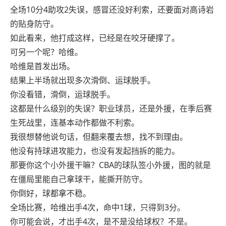
全场10分4助攻2失误，感冒还没好利索，还要面对高诗岩
的贴身防守。
如此看来，他打成这样，已经是在咬牙硬撑了。
可另一个呢？哈维。
哈维是首发出场。
结果上半场就出现多次滑倒、运球脱手。
你没看错，滑倒，运球脱手。
这都是什么级别的失误？职业球员，还是外援，在季后赛
生死战里，连基本动作都做不利索。
我很想替他说句话，但翻来覆去想，找不到理由。
他没有持球进攻能力，也没有发起挡拆的能力。
那要你这个小外援干嘛？CBA的球队签小外援，图的就是
在僵局里能自己拿球干，能撕开防守。
你倒好，球都拿不稳。
全场比赛，哈维出手4次，命中1球，只得到3分。
你可能会说，才出手4次，是不是没给球权？不是。