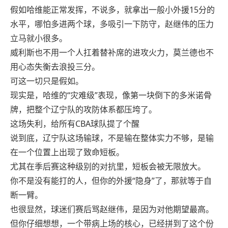
假如哈维能正常发挥，不说多，就拿出一般小外援15分的
水平，哪怕多进两个球，多吸引一下防守，赵继伟的压力
立马就小很多。
威利斯也不用一个人扛着替补席的进攻火力，莫兰德也不
用心态失衡去浪投三分。
可这一切只是假如。
现实是，哈维的“灾难级”表现，像第一块倒下的多米诺骨
牌，把整个辽宁队的攻防体系都压垮了。
这场失利，给所有CBA球队提了个醒
说到底，辽宁队这场输球，不是输在整体实力不够，是输
在一个位置上出现了致命短板。
尤其在季后赛这种级别的对抗里，短板会被无限放大。
你不是没有能打的人，但你的外援“隐身”了，那就等于自
断一臂。
也很显然，球迷们赛后骂赵继伟，是因为对他期望最高。
但你仔细想想，一个带病上场的核心，已经拼到了这个份