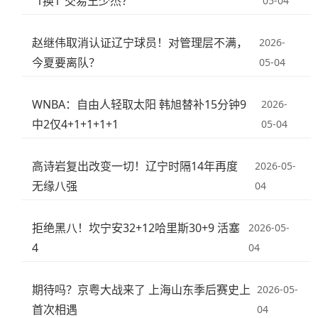
“1换1”交易王少杰？
05-04
赵继伟取消认证辽宁球员！对管理层不满，
2026-
今夏要离队？
05-04
WNBA：自由人轻取太阳 韩旭替补15分钟9
2026-
中2仅4+1+1+1+1
05-04
高诗岩复出改变一切！辽宁时隔14年再度
2026-05-
无缘八强
04
拒绝黑八！坎宁安32+12哈里斯30+9 活塞
2026-05-
4
04
期待吗？京粤大战来了 上海山东季后赛史上
2026-05-
首次相遇
04