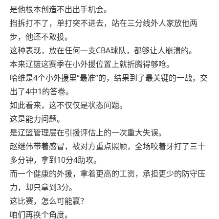
是他根本创造不出出手机会。
挡拆打不了，单打突不进去，站在三分线外人家放他两
步，他还不敢投。
这种表现，放在任何一支CBA球队，都够让人崩溃的。
本来辽篮这赛季在小外援位置上就折腾得够呛。
哈维是4个小外援里“最准”的，结果到了最关键的一战，交
出了4中1的答卷。
如此看来，这不仅仅是状态问题。
这是能力问题。
是辽篮管理层在引援评估上的一次重大失误。
赵继伟带着感冒，被对方重点照顾，全场咬着牙打了三十
多分钟，拿到10分4助攻。
而一个健康的外援，拿着更高的工资，承担更少的防守压
力，却只拿到3分。
这比赛，怎么可能赢？
咱们再换个角度。