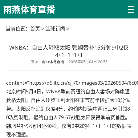
☰
雨燕体育直播
当前位置：
首页
>
篮球新闻
>
WNBA：自由人轻取太阳 韩旭替补15分钟9中2仅
4+1+1+1+1
来源：
雨燕体育直播
2026年05月04日 20:56
content="https://q5.itc.cn/q_70/images03/20260504/6
北京时间5月4日，WNBA季前赛纽约自由人客场对阵康涅
狄格太阳，自由人逐步压制太阳在末节前半段扩大10分优
势。太阳反扑追到仅差4分，约翰内斯连中两记三分引领8-
0攻势制胜，最终自由人79-67战胜太阳获得季前赛首胜。
韩旭替补登场14分40秒，仅有9中2的4+1+1+1+1的数据表
现不理想。