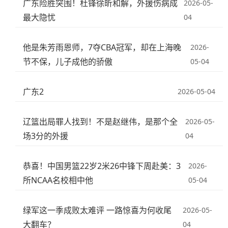
广东险胜突围！杜锋徐昕和解，外援伤病成
2026-05-
最大隐忧
04
他是朱芳雨恩师，7夺CBA冠军，却在上海晚
2026-
节不保，儿子成他的骄傲
05-04
广东2
2026-05-04
辽篮出局罪人找到！不是赵继伟，是那个全
2026-05-
场3分的外援
04
恭喜！中国男篮22岁2米26中锋下周赴美：3
2026-
所NCAA名校相中他
05-04
绿军这一季成败太难评 一路惊喜为何收尾
2026-05-
大翻车？
04