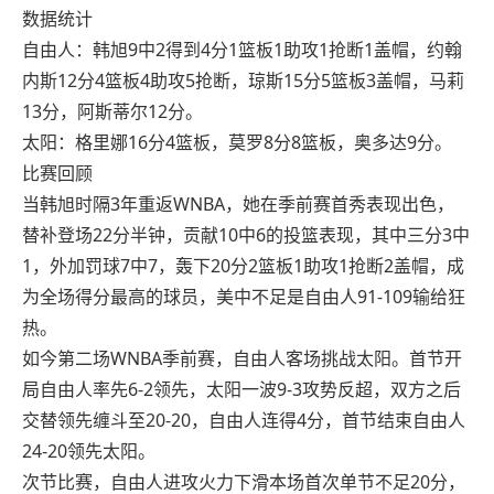
数据统计
自由人：韩旭9中2得到4分1篮板1助攻1抢断1盖帽，约翰
内斯12分4篮板4助攻5抢断，琼斯15分5篮板3盖帽，马莉
13分，阿斯蒂尔12分。
太阳：格里娜16分4篮板，莫罗8分8篮板，奥多达9分。
比赛回顾
当韩旭时隔3年重返WNBA，她在季前赛首秀表现出色，
替补登场22分半钟，贡献10中6的投篮表现，其中三分3中
1，外加罚球7中7，轰下20分2篮板1助攻1抢断2盖帽，成
为全场得分最高的球员，美中不足是自由人91-109输给狂
热。
如今第二场WNBA季前赛，自由人客场挑战太阳。首节开
局自由人率先6-2领先，太阳一波9-3攻势反超，双方之后
交替领先缠斗至20-20，自由人连得4分，首节结束自由人
24-20领先太阳。
次节比赛，自由人进攻火力下滑本场首次单节不足20分，