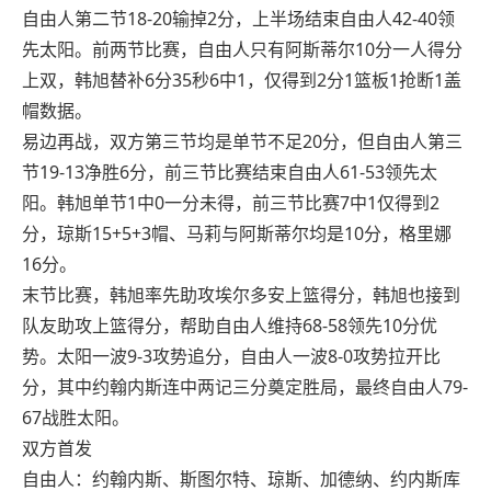
自由人第二节18-20输掉2分，上半场结束自由人42-40领
先太阳。前两节比赛，自由人只有阿斯蒂尔10分一人得分
上双，韩旭替补6分35秒6中1，仅得到2分1篮板1抢断1盖
帽数据。
易边再战，双方第三节均是单节不足20分，但自由人第三
节19-13净胜6分，前三节比赛结束自由人61-53领先太
阳。韩旭单节1中0一分未得，前三节比赛7中1仅得到2
分，琼斯15+5+3帽、马莉与阿斯蒂尔均是10分，格里娜
16分。
末节比赛，韩旭率先助攻埃尔多安上篮得分，韩旭也接到
队友助攻上篮得分，帮助自由人维持68-58领先10分优
势。太阳一波9-3攻势追分，自由人一波8-0攻势拉开比
分，其中约翰内斯连中两记三分奠定胜局，最终自由人79-
67战胜太阳。
双方首发
自由人：约翰内斯、斯图尔特、琼斯、加德纳、约内斯库