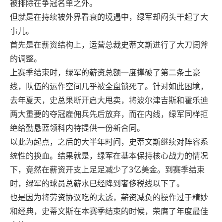
被排除在争冠名单之外。
但就是在持续被外界看衰的境遇中，绿军却闷头干起了大
事儿。
首先是在薪资结构上，运营总裁史蒂文斯进行了大刀阔斧
的调整。
上赛季结束时，绿军的薪资总额一度撑破了第二条土豪
线，队伍的运作空间几乎被全盘锁死了。针对如此困境，
去年夏天，史总果断开启大甩卖，将波尔津吉斯和霍乐迪
两大重要的夺冠雇佣兵先后放弃，而在内线，绿军同样拒
绝给勤恳蓝领科内特提供一份新合同。
以此为起点，之后的大半年时间，史蒂文斯继续对阵容系
统性的换血。结果就是，绿军在基本保持核心战力的情况
下，竟然在薪资开支上足足减少了3亿美金。到赛季结束
时，绿军的球员总薪水已经降到奢侈税线以下了。
也是因为将劳资协议吃的太透，薪资减负的操作过于精妙
和经典，史蒂文斯在本赛季结束的时候，荣膺了年度最佳