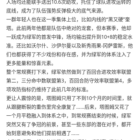
人场均还能联手送出10.6次助攻，托住了球队进攻运转的
底线，成为了队伍强势反弹极大的底气来源。
一群年轻人也在这一季集体上位，比如内线的“黑又硬”奎
塔。此前两年他都是队伍中绝对的龙套，但本赛季，他却
一跃成为绿军的首发中锋，场均输出提升到10+8的稳定水
准。还比如沃尔什、沙伊尔曼以及新秀雨果-冈萨雷斯，他
们也都获得了不少戏份和存在感，并为绿军的体系注入了
更多能量和惊喜元素。
整个常规赛打下来，绿军依然做到了百回合进攻效率联盟
第二，三分命中数联盟第3，百回合防守效率联盟第4，多
项攻防指标仍维持了此前几年的标准。
更让人震惊的是，塔图姆只用了不到10个月的时间里，就
从跟腱断裂的重伤里完全康复了……后来，塔图姆又花了
一个月平稳融入到体系之中，到常规赛结束的时候，绿军
突然又有了争冠的前景，甚至一些东部的潜在对手，都开
始刻意避免和他们提前相遇了……