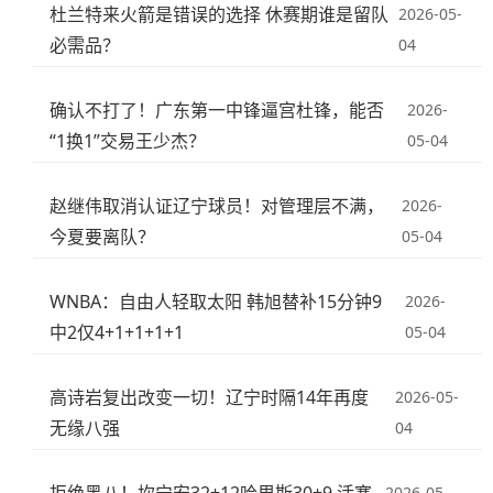
杜兰特来火箭是错误的选择 休赛期谁是留队
2026-05-
必需品？
04
确认不打了！广东第一中锋逼宫杜锋，能否
2026-
“1换1”交易王少杰？
05-04
赵继伟取消认证辽宁球员！对管理层不满，
2026-
今夏要离队？
05-04
WNBA：自由人轻取太阳 韩旭替补15分钟9
2026-
中2仅4+1+1+1+1
05-04
高诗岩复出改变一切！辽宁时隔14年再度
2026-05-
无缘八强
04
拒绝黑八！坎宁安32+12哈里斯30+9 活塞
2026-05-