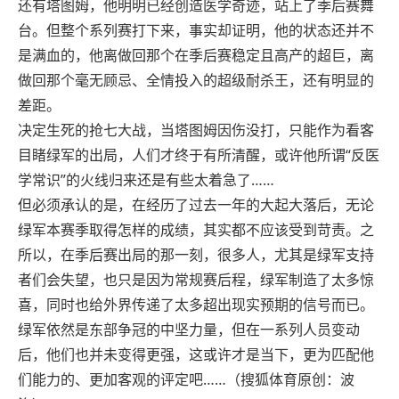
还有塔图姆，他明明已经创造医学奇迹，站上了季后赛舞
台。但整个系列赛打下来，事实却证明，他的状态还并不
是满血的，他离做回那个在季后赛稳定且高产的超巨，离
做回那个毫无顾忌、全情投入的超级耐杀王，还有明显的
差距。
决定生死的抢七大战，当塔图姆因伤没打，只能作为看客
目睹绿军的出局，人们才终于有所清醒，或许他所谓“反医
学常识”的火线归来还是有些太着急了……
但必须承认的是，在经历了过去一年的大起大落后，无论
绿军本赛季取得怎样的成绩，其实都不应该受到苛责。之
所以，在季后赛出局的那一刻，很多人，尤其是绿军支持
者们会失望，也只是因为常规赛后程，绿军制造了太多惊
喜，同时也给外界传递了太多超出现实预期的信号而已。
绿军依然是东部争冠的中坚力量，但在一系列人员变动
后，他们也并未变得更强，这或许才是当下，更为匹配他
们能力的、更加客观的评定吧……（搜狐体育原创：波