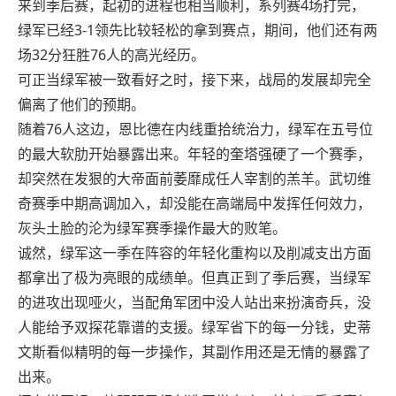
来到季后赛，起初的进程也相当顺利，系列赛4场打完，
绿军已经3-1领先比较轻松的拿到赛点，期间，他们还有两
场32分狂胜76人的高光经历。
可正当绿军被一致看好之时，接下来，战局的发展却完全
偏离了他们的预期。
随着76人这边，恩比德在内线重拾统治力，绿军在五号位
的最大软肋开始暴露出来。年轻的奎塔强硬了一个赛季，
却突然在发狠的大帝面前萎靡成任人宰割的羔羊。武切维
奇赛季中期高调加入，却没能在高端局中发挥任何效力，
灰头土脸的沦为绿军赛季操作最大的败笔。
诚然，绿军这一季在阵容的年轻化重构以及削减支出方面
都拿出了极为亮眼的成绩单。但真正到了季后赛，当绿军
的进攻出现哑火，当配角军团中没人站出来扮演奇兵，没
人能给予双探花靠谱的支援。绿军省下的每一分钱，史蒂
文斯看似精明的每一步操作，其副作用还是无情的暴露了
出来。