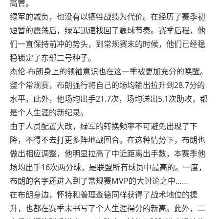
高管。
绿军的减负，也没有以牺牲战绩为代价。在经历了赛季初
短暂的震荡后，绿军迅速找回了赢球节奏。赛季后程，他
们一直保持前冲的势头，到常规赛末的时候，他们已经稳
稳锁定了东部二号种子。
杰伦-布朗身上的领袖意识也在这一季被更加充分的唤醒。
整个常规赛，布朗强行将自己的场均输出拉升到28.7分的
水平，此外，他场均出手21.7次，场均送出5.1次助攻，都
是个人生涯的新纪录。
由于人员配置大改，绿军的转换频率不可避免出现了下
降，不得不去打更多阵地战回合。在这种情势下，布朗也
做出相应调整，他明显拉高了中近距离出手数，本赛季他
场均出手16次两分球，是联盟所有球员中最高的。一度，
布朗的名字还进入到了常规赛MVP的大讨论之中……
在布朗身边，怀特和普理查德同样获得了战术地位的提
升，也都在赛季末书写了个人生涯得分的新高。此外，二