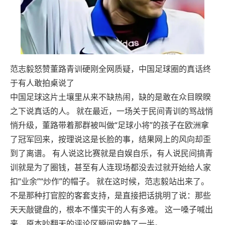
范志毅怒赞董路青训硬刚全网质疑，中国足球圈的真话终
于有人敢拍桌说了
中国足球这片土壤里从来不缺热闹，缺的是敢在众目睽睽
之下说真话的人。 就在最近，一场关于民间青训的骂战悄
悄升级，董路带着那群被叫做“足球小将”的孩子在欧洲拿
了冠军回来，按理说这是长脸的事，结果网上的风向却歪
到了离谱。 有人说这比赛就是自娱自乐，有人说民间搞青
训就是为了圈钱，甚至有人连现场都没去过就开始给人家
扣“业余”“炒作”的帽子。 就在这时候，范志毅站出来了。
不是那种打官腔的客套支持，是直接把话挑明了说：那些
天天敲键盘的，根本不懂实干的人有多难。 这一嗓子喊出
来，原本吵翻天的评论区瞬间安静了一半。