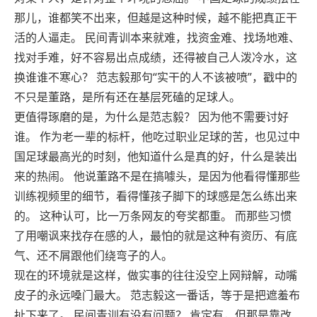
那儿，谁都笑不出来，但越是这种时候，越不能把真正干
活的人逼走。 民间青训本来就难，找资金难、找场地难、
找对手难，好不容易出点成绩，还得被自己人泼冷水，这
换谁谁不寒心？ 范志毅那句“实干的人不该被喷”，戳中的
不只是董路，是所有还在基层死磕的足球人。
更值得琢磨的是，为什么是范志毅？ 因为他不需要讨好
谁。 作为老一辈的标杆，他吃过职业足球的苦，也见过中
国足球最高光的时刻，他知道什么是真的好，什么是装出
来的热闹。 他说董路不是在搞噱头，是因为他看得懂那些
训练视频里的细节，看得懂孩子脚下的球感是怎么练出来
的。 这种认可，比一万条网友的夸奖都重。 而那些习惯
了用嘲讽来找存在感的人，最怕的就是这种有资历、有底
气、还不屑跟他们绕弯子的人。
现在的环境就是这样，做实事的往往没空上网辩解，动嘴
皮子的永远嗓门最大。 范志毅这一番话，等于是把遮羞布
扯下来了。 民间青训有没有问题？ 肯定有，但那是靠改