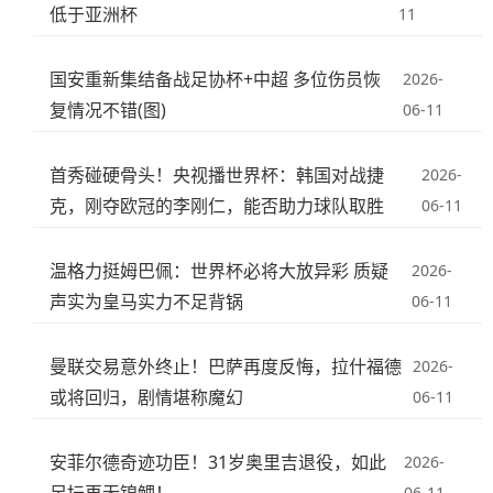
低于亚洲杯
11
国安重新集结备战足协杯+中超 多位伤员恢
2026-
复情况不错(图)
06-11
首秀碰硬骨头！央视播世界杯：韩国对战捷
2026-
克，刚夺欧冠的李刚仁，能否助力球队取胜
06-11
温格力挺姆巴佩：世界杯必将大放异彩 质疑
2026-
声实为皇马实力不足背锅
06-11
曼联交易意外终止！巴萨再度反悔，拉什福德
2026-
或将回归，剧情堪称魔幻
06-11
安菲尔德奇迹功臣！31岁奥里吉退役，如此
2026-
足坛再无锦鲤！
06-11