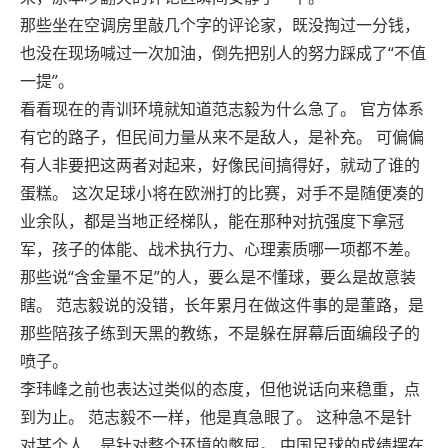
那些坐在空调房里敲几个字的评论家，既没掏过一分钱，
也没在现场喊过一次加油，倒先把别人的努力踩成了“不值
一提”。
看看现在的青训环境就知道范志毅为什么急了。 官方体系
有它的路子，但民间力量从来不是敌人，是补充。 可偏偏
有人非要把这两者对起来，好像民间搞得好，就动了谁的
蛋糕。 这次足球小将在欧洲打的比赛，对手不是随便凑的
业余队，都是当地正经梯队，能在那种对抗强度下拿冠
军，孩子的体能、战术执行力、心理素质哪一项都不差。
那些说“含金量不足”的人，要么是不懂球，要么是故意装
瞎。 范志毅说的没错，长年累月在做这件事的是董路，是
那些陪孩子练到天黑的教练，不是躲在屏幕后面编段子的
喷子。
李玮峰之前也表达过类似的态度，但他说话向来稳重，点
到为止。 范志毅不一样，他是真急眼了。 这种急不是针
对某个人，是针对整个环境的憋屈。 中国足球的成绩摆在