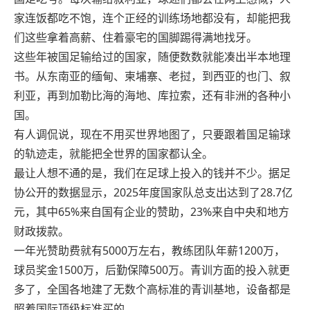
家连饭都吃不饱，连个正经的训练场地都没有，却能把我
们这些拿着高薪、住着豪宅的国脚踢得满地找牙。
这些年被国足输给过的国家，随便数数就能凑出半本地理
书。从东南亚的缅甸、柬埔寨、老挝，到西亚的也门、叙
利亚，再到加勒比海的海地、库拉索，还有非洲的各种小
国。
有人调侃说，现在不用买世界地图了，只要跟着国足输球
的轨迹走，就能把全世界的国家都认全。
最让人想不通的是，我们在足球上投入的钱并不少。据足
协公开的数据显示，2025年度国家队总支出达到了28.7亿
元，其中65%来自国有企业的赞助，23%来自中央和地方
财政拨款。
一年光赞助费就有5000万左右，教练团队年薪1200万，
球员奖金1500万，后勤保障500万。青训方面的投入就更
多了，全国各地建了无数个高标准的青训基地，设备都是
照着国际顶级标准买的。