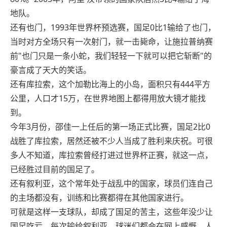
地队。
还有也门，1993年世界杯预选赛，国足0比1输给了也门，
当时对方全场只有一次射门，就一击毙命，让施拉普纳赛
前"也门只是一条小蛇，我们轻轻一下就可以把它斩断"的
豪言成了天大的笑话。
还有库拉索，这个加勒比海上的小岛，面积只有444平方
公里，人口才15万，在世界地图上都得用放大镜才能找
到。
今年3月份，邵佳一上任后的第一场正式比赛，国足2比0
战胜了库拉索，居然还被不少人当成了胜利来庆祝。可很
多人不知道，库拉索曾经打进过世界杯正赛，就这一点，
已经胜过目前的国足了。
还有叙利亚，这个常年处于战乱中的国家，球员们连自己
的主场都没有，训练和比赛都得在其他国家进行。
可就是这样一支球队，却成了国足的苦主，这些年没少让
国足吃亏。每次输给叙利亚，球迷们都会在网上感慨，人