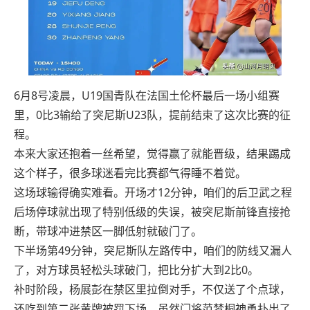
6月8号凌晨，U19国青队在法国土伦杯最后一场小组赛
里，0比3输给了突尼斯U23队，提前结束了这次比赛的征
程。
本来大家还抱着一丝希望，觉得赢了就能晋级，结果踢成
这个样子，很多球迷看完比赛都气得睡不着觉。
这场球输得确实难看。开场才12分钟，咱们的后卫武之程
后场停球就出现了特别低级的失误，被突尼斯前锋直接抢
断，带球冲进禁区一脚低射就破门了。
下半场第49分钟，突尼斯队左路传中，咱们的防线又漏人
了，对方球员轻松头球破门，把比分扩大到2比0。
补时阶段，杨展彭在禁区里拉倒对手，不仅送了个点球，
还吃到第二张黄牌被罚下场。虽然门将范梦桐神勇扑出了