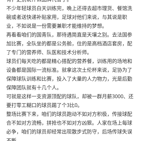
不少年轻球员白天训练完，晚上还得去超市理货、餐馆洗
碗或者送快递补贴家用，足球对他们来说，与其说是职
业，不如说是一份需要兼职才能维持的梦想。
再看看咱们的国青队，那待遇简直是天壤之别。去法国参
加比赛，全队坐的都是公务舱，住的是高档酒店套房，配
了专门的营养师、队医和技术分析师。
球员们每天吃的都是精心搭配的营养餐，训练用的场地和
设备都是国际一流标准。就拿这次土伦杯来说，足协为了
保障球队训练和比赛，投入了大量的人力物力，光是后勤
保障团队就有十几个人。
可就是这样一支资源顶配的球队，却被一群月薪3000、还
要打零工糊口的球员踢了个3比0。
整场比赛下来，咱们的球员跑动不如对方积极，传接球配
合不如对方流畅，拼抢也不如对方凶狠。人家在场上每球
必争，咱们的球员却经常出现散步式防守，后场传球失误
不断。