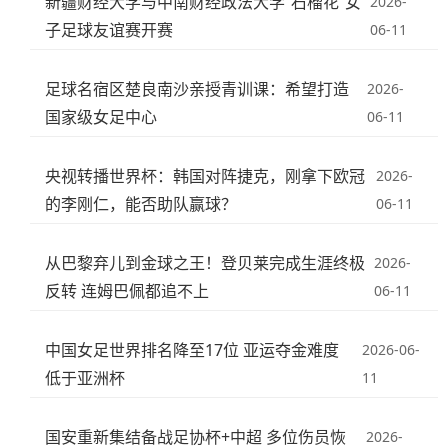
新疆财经大学与中南财经政法大学“石榴花”女
2026-
子足球友谊赛开赛
06-11
足球名宿区楚良南沙亲授青训课：希望打造
2026-
国家级女足中心
06-11
央视转播世界杯：韩国对阵捷克，刚拿下欧冠
2026-
的李刚仁，能否助队赢球？
06-11
从巴黎弃儿到金球之王！登贝莱完成生涯终极
2026-
反转 连姆巴佩都追不上
06-11
中国女足世界排名降至17位 亚运夺金难度
2026-06-
低于亚洲杯
11
国安重新集结备战足协杯+中超 多位伤员恢
2026-