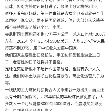
点球，但对方补射还是打进了，最终比分定格在3比0。
很多人看完这场球，第一件事就是去搜突尼斯到底是个什
么国家。说实话，要不是国足输球，估计大部分人这辈子
都不会特意去了解这个北非小国。
突尼斯国土面积还不到17万平方公里，总人口也就1200万
左右，2025年全年GDP才590亿美元，人均GDP折合人民
币还不到3万5，属于中低收入发展中国家。
他们国家主要靠出口橄榄油、手工纺织品和旅游业过日
子，老百姓的日子过得并不富裕。
足球在突尼斯根本不是什么国家战略，也没有多少人关
注。他们的本土联赛职业化程度很低，商业化运营几乎为
零。
一线队的主力球员月薪折合人民币也就一万出头，而且还
没有长期合同保障。U23年龄段的年轻球员就更惨了，大
多数人一个月只能挣3000到4000块钱，连赢球奖金都没
有，更别说什么品牌代言了。