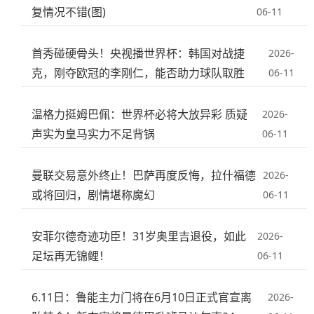
复情况不错(图)
06-11
首秀碰硬骨头！央视播世界杯：韩国对战捷
2026-
克，刚夺欧冠的李刚仁，能否助力球队取胜
06-11
温格力挺姆巴佩：世界杯必将大放异彩 质疑
2026-
声实为皇马实力不足背锅
06-11
曼联交易意外终止！巴萨再度反悔，拉什福德
2026-
或将回归，剧情堪称魔幻
06-11
安菲尔德奇迹功臣！31岁奥里吉退役，如此
2026-
足坛再无锦鲤！
06-11
6.11日：鲁能主力门将在6月10日正式官宣离
2026-