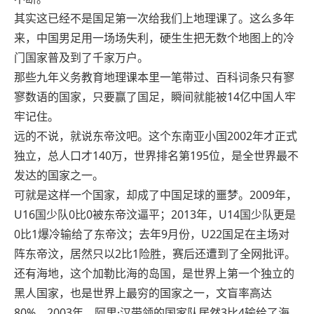
其实这已经不是国足第一次给我们上地理课了。这么多年
来，中国男足用一场场失利，硬生生把无数个地图上的冷
门国家普及到了千家万户。
那些九年义务教育地理课本里一笔带过、百科词条只有寥
寥数语的国家，只要赢了国足，瞬间就能被14亿中国人牢
牢记住。
远的不说，就说东帝汶吧。这个东南亚小国2002年才正式
独立，总人口才140万，世界排名第195位，是全世界最不
发达的国家之一。
可就是这样一个国家，却成了中国足球的噩梦。2009年，
U16国少队0比0被东帝汶逼平；2013年，U14国少队更是
0比1爆冷输给了东帝汶；去年9月份，U22国足在主场对
阵东帝汶，居然只以2比1险胜，赛后还遭到了全网批评。
还有海地，这个加勒比海的岛国，是世界上第一个独立的
黑人国家，也是世界上最穷的国家之一，文盲率高达
80%。2003年，阿里·汉带领的国家队居然3比4输给了海