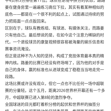
平4负积3分排在第11位。球队在逆境中拼分的状态，跟路
姜在健身房里一遍遍练习高位下拉，其实有着某种相似的
底色——都是在一个很不利的起点上，试图通过持续的努
力把局面一点点扳回来。
区别在于，球队有教练组、有球迷、有媒体关注，而路姜
只有他自己。最后想说的是，在如今这个注意力稀缺的时
代，一个退役球员的康复视频很容易被海量的娱乐信息和
赛事资讯淹没。
但正是这种不为人知的坚持，构成了竞技体育最本真的精
神内核。路姜的比赛已经没有终场哨了，因为他的对手是
自己的身体，赢的标准也从进球变成了稳稳当当地走完一
段路。
这场比赛或许没有观众，但它一点也不比任何一场中超联
赛的分量轻。这个五月，距离2026世界杯开幕还有一个多
月，中超联赛已进入第8轮的激烈争夺。
全国球迷的目光都盯着积分榜的起伏和世界杯的抽签分