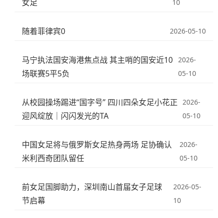
女足
10
随着菲律宾0
2026-05-10
马宁执法国安海港焦点战 其主哨的国安近10
2026-
场联赛5平5负
05-10
从校园操场踢进“国字号” 四川四朵女足小花正
2026-
迎风绽放｜闪闪发光的TA
05-10
中国女足将与俄罗斯女足热身两场 足协确认
2026-
米利西奇团队留任
05-10
前女足国脚助力，深圳南山首届女子足球
2026-05-
节启幕
10