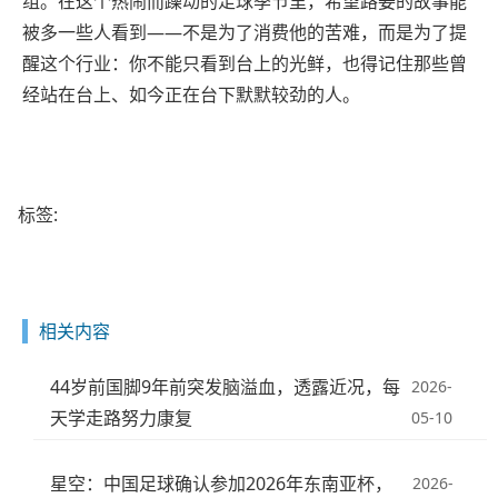
组。在这个热闹而躁动的足球季节里，希望路姜的故事能
被多一些人看到——不是为了消费他的苦难，而是为了提
醒这个行业：你不能只看到台上的光鲜，也得记住那些曾
经站在台上、如今正在台下默默较劲的人。
标签:
相关内容
44岁前国脚9年前突发脑溢血，透露近况，每
2026-
天学走路努力康复
05-10
星空：中国足球确认参加2026年东南亚杯，
2026-