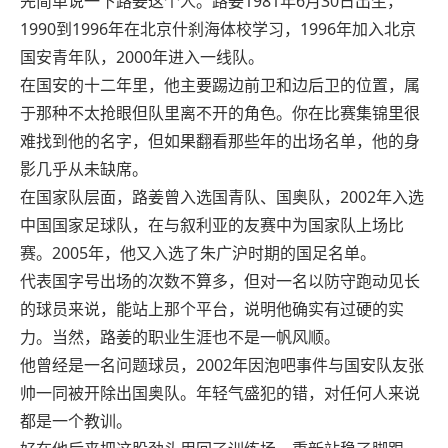
先简单说一下路姜这个人。路姜1981年6月30日出生，
1990到1996年在北京什刹海体校学习，1996年加入北京
国安青年队，2000年进入一线队。
在国安的十二年里，他主要踢边前卫和边后卫的位置，属
于那种不太抢眼但队里离不开的角色。你在比赛集锦里很
难找到他的名字，但如果翻看那些年的出场名单，他的身
影几乎从未缺席。
在国家队层面，路姜曾入选国青队、国奥队，2002年入选
中国国家足球队，在与叙利亚的友赛中为国家队上场比
赛。2005年，他又入选了朱广沪时期的国足名单。
代表国字号出场的次数不算多，但对一名以防守跑动见长
的球员来说，能站上那个平台，说明他确实有过硬的实
力。当然，路姜的职业生涯也不是一帆风顺。
他曾经是一名问题球员，2002年因泡吧事件与国安队友张
帅一同被开除出国奥队。年轻气盛犯的错，对任何人来说
都是一个教训。