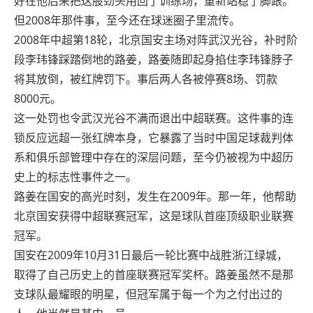
好在他后来把这股劲头用回了训练场，重新站稳了脚跟。
但2008年那件事，至今还在球迷圈子里流传。
2008年中超第18轮，北京国安主场对阵武汉光谷，补时阶
段李玮锋踩踏倒地的路姜，路姜随即起身掐住李玮锋脖子
将其放倒，被红牌罚下。事后两人各被停赛8场、罚款
8000元。
这一处罚也令武汉光谷不满而退出中超联赛。这件事的连
锁反应远超一张红牌本身，它暴露了当时中国足球裁判体
系和俱乐部管理中存在的深层问题，至今仍被视为中超历
史上的标志性事件之一。
路姜在国安的高光时刻，发生在2009年。那一年，他帮助
北京国安获得中超联赛冠军，这是球队首座顶级职业联赛
冠军。
国安在2009年10月31日最后一轮比赛中战胜浙江绿城，
取得了自己历史上的首座联赛冠军奖杯。路姜虽然不是那
支球队最耀眼的明星，但冠军属于每一个为之付出过的