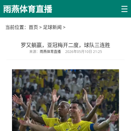
☰
雨燕体育直播
当前位置：
首页
>
足球新闻
>
罗又躺赢，亚冠梅开二度，球队三连胜
来源：
雨燕体育直播
2026年05月10日 21:25