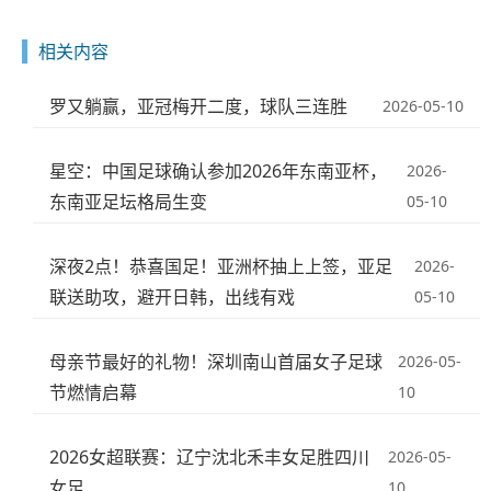
相关内容
罗又躺赢，亚冠梅开二度，球队三连胜
2026-05-10
星空：中国足球确认参加2026年东南亚杯，
2026-
东南亚足坛格局生变
05-10
深夜2点！恭喜国足！亚洲杯抽上上签，亚足
2026-
联送助攻，避开日韩，出线有戏
05-10
母亲节最好的礼物！深圳南山首届女子足球
2026-05-
节燃情启幕
10
2026女超联赛：辽宁沈北禾丰女足胜四川
2026-05-
女足
10