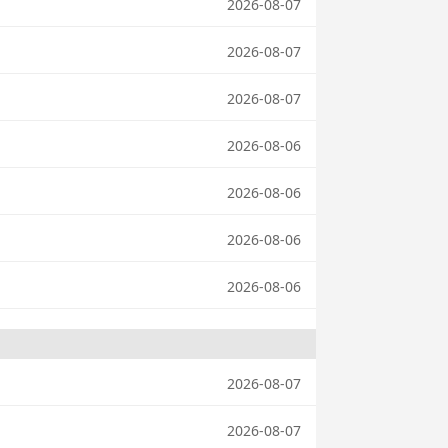
2026-08-07
2026-08-07
2026-08-07
2026-08-06
2026-08-06
2026-08-06
2026-08-06
2026-08-07
2026-08-07