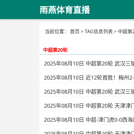
雨燕体育直播
当前位置：
首页
> TAG信息列表 > 中超第2
中超第20轮
2025年08月10日 中超第20轮 武汉
2025年08月10日 近12轮首胜！梅
2025年08月10日 中超第20轮 武汉
2025年08月10日 中超第20轮 天津
2025年08月10日 中超-津门虎0-
2025年08月10日 中超第20轮 天津