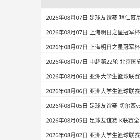
2026年08月07日 足球友谊赛 拜仁
2026年08月07日 上海明日之星冠军杯 
2026年08月07日 上海明日之星冠军杯 
2026年08月07日 中超第22轮 北京
2026年08月06日 亚洲大学生篮球联
2026年08月06日 亚洲大学生篮球联
2026年08月05日 足球友谊赛 切尔西
2026年08月05日 足球友谊赛 K联赛
2026年08月02日 亚洲大学生篮球联