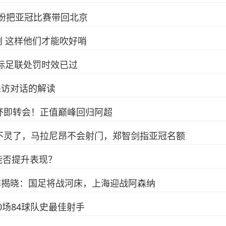
足盼把亚冠比赛带回北京
 这样他们才能吹好哨
际足联处罚时效已过
采访对话的解读
杯即转会！正值巅峰回归阿超
不灵了，马拉尼昂不会射门，郑智剑指亚冠名额
能否提升表现？
阵揭晓：国足将战河床，上海迎战阿森纳
0场84球队史最佳射手