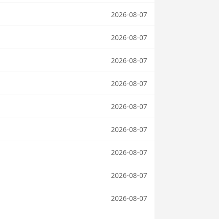
2026-08-07
2026-08-07
2026-08-07
2026-08-07
2026-08-07
2026-08-07
2026-08-07
2026-08-07
2026-08-07