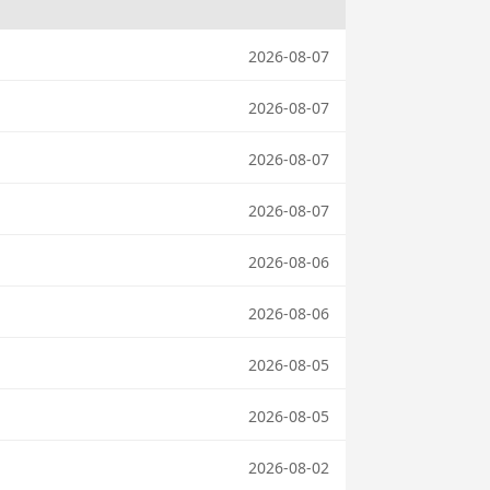
2026-08-07
2026-08-07
2026-08-07
2026-08-07
2026-08-06
2026-08-06
2026-08-05
2026-08-05
2026-08-02