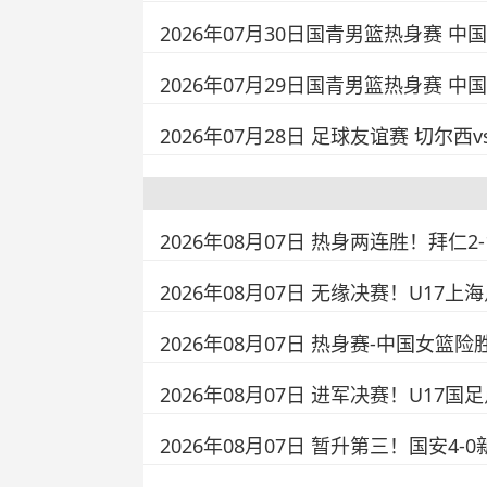
2026年07月30日国青男篮热身赛 中国
2026年07月29日国青男篮热身赛 中
2026年07月28日 足球友谊赛 切尔
2026年08月07日 热身两连胜！拜
2026年08月07日 无缘决赛！U17
2026年08月07日 热身赛-中国女篮险胜
2026年08月07日 进军决赛！U17
2026年08月07日 暂升第三！国安