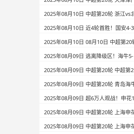
2025年08月10日 中超第20轮 浙江
2025年08月10日 近4轮首胜！国安
2025年08月10日 08月10日 中超第2
2025年08月09日 逃离降级区！海牛
2025年08月09日 中超第20轮 中超
2025年08月09日 中超第20轮 青岛
2025年08月09日 超6万人观战！申
2025年08月09日 中超第20轮 上海
2025年08月09日 中超第20轮 上海