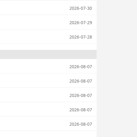
2026-07-30
2026-07-29
2026-07-28
2026-08-07
2026-08-07
2026-08-07
2026-08-07
2026-08-07