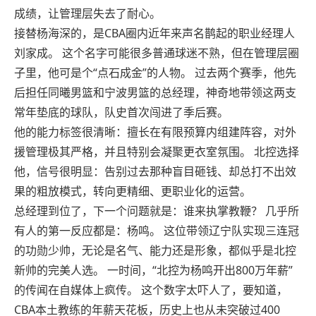
成绩，让管理层失去了耐心。
接替杨海深的，是CBA圈内近年来声名鹊起的职业经理人
刘家成。 这个名字可能很多普通球迷不熟，但在管理层圈
子里，他可是个“点石成金”的人物。 过去两个赛季，他先
后担任同曦男篮和宁波男篮的总经理，神奇地带领这两支
常年垫底的球队，队史首次闯进了季后赛。
他的能力标签很清晰：擅长在有限预算内组建阵容，对外
援管理极其严格，并且特别会凝聚更衣室氛围。 北控选择
他，信号很明显：告别过去那种盲目砸钱、却总打不出效
果的粗放模式，转向更精细、更职业化的运营。
总经理到位了，下一个问题就是：谁来执掌教鞭？ 几乎所
有人的第一反应都是：杨鸣。 这位带领辽宁队实现三连冠
的功勋少帅，无论是名气、能力还是形象，都似乎是北控
新帅的完美人选。 一时间，“北控为杨鸣开出800万年薪”
的传闻在自媒体上疯传。 这个数字太吓人了，要知道，
CBA本土教练的年薪天花板，历史上也从未突破过400