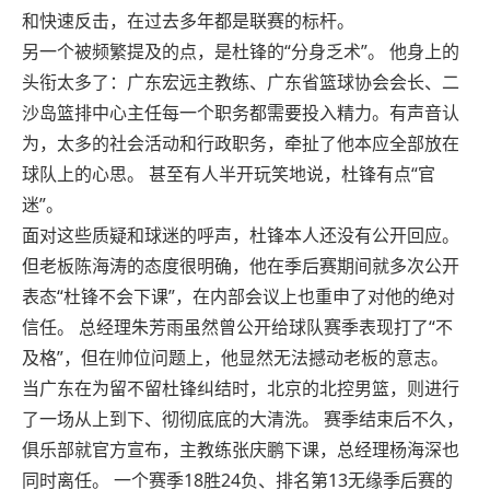
和快速反击，在过去多年都是联赛的标杆。
另一个被频繁提及的点，是杜锋的“分身乏术”。 他身上的
头衔太多了：广东宏远主教练、广东省篮球协会会长、二
沙岛篮排中心主任每一个职务都需要投入精力。有声音认
为，太多的社会活动和行政职务，牵扯了他本应全部放在
球队上的心思。 甚至有人半开玩笑地说，杜锋有点“官
迷”。
面对这些质疑和球迷的呼声，杜锋本人还没有公开回应。
但老板陈海涛的态度很明确，他在季后赛期间就多次公开
表态“杜锋不会下课”，在内部会议上也重申了对他的绝对
信任。 总经理朱芳雨虽然曾公开给球队赛季表现打了“不
及格”，但在帅位问题上，他显然无法撼动老板的意志。
当广东在为留不留杜锋纠结时，北京的北控男篮，则进行
了一场从上到下、彻彻底底的大清洗。 赛季结束后不久，
俱乐部就官方宣布，主教练张庆鹏下课，总经理杨海深也
同时离任。 一个赛季18胜24负、排名第13无缘季后赛的