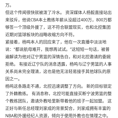
万。
但这个传闻很快就被泼了冷水。 资深媒体人杨毅直接站出
来驳斥，他说CBA本土教练年薪从没超过400万，800万都
够签一个顶级外援了，这不符合联盟现实，也和北控集团
近期对篮球板块的战略收缩方向不符。
紧接着，杨鸣本人的回应来了，他在一次直播中淡淡地
说：“都说航母难开，我想再试试。”这短短一句话，被普
遍解读为他对辽宁男篮的深情告白，和对北控邀请的委婉
拒绝。 有接近辽宁队的消息透露，杨鸣与辽宁男篮的人事
关系尚未完全理清，这也是他无法轻易接手其他球队的原
因之一。
杨鸣这条路走不通，北控迅速调整了方向。 新的目标锁定
了外籍教练。 有消息称，北控可能直接买断宁波男篮的整
个教练团队，邀请外教哈里斯带着他的班子一起加盟。 这
正好与新任总经理刘家成的背景契合，刘家成拥有丰富的
NBA和外援经纪人资源，倾向于使用外教也在情理之中。