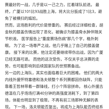
赛最好的一战，几乎是以一己之力，扛着球队前进。 最
终，广厦以101比93战胜上海，将大比分扳成了1比3，避
免了被横扫的尴尬。
然而，这场胜利的代价是惨重的。 赛后经过详细检查，胡
金秋的膝盖伤情出现了恶化，被确诊为膝盖骨水肿伴随关
节积液。 医学报告上“重度赛场伤病”那几个字，格外刺
眼。 为了这一场尊严之战，他几乎赌上了自己的膝盖健
康。 接下来的比赛，他注定还要继续带伤出战，因为广厦
已经无路可退。 而他的这次受伤，不仅关乎总决赛的走
势，也可能影响到后续国家队的世预赛备战。
另一边的上海队，其实也面临着巨大的困难。 他们的两大
内线外援怀特塞德和洛夫顿整个系列赛都因伤缺阵，只能
靠着王哲林带着一群锋线，打小个阵容拼命。 核心外援古
德温在几乎场场打满40分钟的高强度消耗下，到了第四
场，体能也明显到了极限，不再有前三场那种无解的表
现。 下一场，洛夫顿能否复出，将成为上海队能否终结系