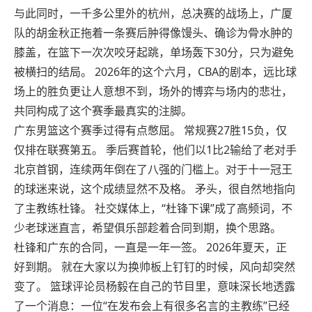
与此同时，一千多公里外的杭州，总决赛的战场上，广厦
队的胡金秋正拖着一条赛后肿得像馒头、确诊为骨水肿的
膝盖，在篮下一次次咬牙起跳，单场轰下30分，只为避免
被横扫的结局。 2026年的这个六月，CBA的剧本，远比球
场上的胜负更让人意想不到，场外的博弈与场内的悲壮，
共同构成了这个赛季最真实的注脚。
广东男篮这个赛季过得有点憋屈。 常规赛27胜15负，仅
仅排在联赛第五。 季后赛首轮，他们以1比2输给了老对手
北京首钢，连续两年倒在了八强的门槛上。对于十一冠王
的球迷来说，这个成绩显然不及格。 矛头，很自然地指向
了主教练杜锋。 社交媒体上，“杜锋下课”成了高频词，不
少老球迷直言，希望俱乐部趁着合同到期，换个思路。
杜锋和广东的合同，一直是一年一签。 2026年夏天，正
好到期。 就在大家以为换帅板上钉钉的时候，风向却突然
变了。 篮球评论员杨毅在自己的节目里，意味深长地透露
了一个消息：一位“在发布会上有很多名言的主教练”已经