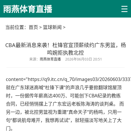
☰
雨燕体育直播
当前位置：
首页
>
篮球新闻
>
CBA最新消息来袭！杜锋官宣顶薪续约广东男篮，杨
鸣婉拒执教北控
来源：
雨燕体育直播
2026年06月03日 20:51
content="https://q9.itc.cn/q_70/images03/20260603/3
就在广东球迷高喊“杜锋下课”的声浪几乎要掀翻球馆屋顶
时，一份据传年薪高达400万、可能创下CBA纪录的教练
合同，已经悄悄摆上了广东宏远老板陈海涛的谈判桌。 而
另一边，被北控男篮视为重建“真命天子”的杨鸣，只用一
句“都说航母难开，我想再试试”，就轻描淡写地关上了大
门。