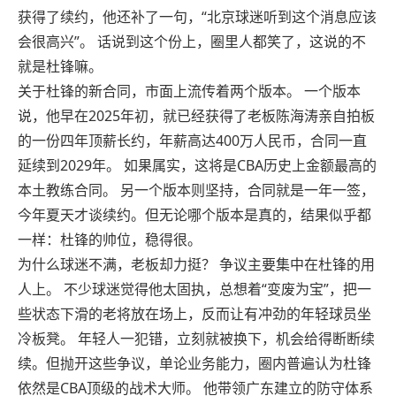
获得了续约，他还补了一句，“北京球迷听到这个消息应该
会很高兴”。 话说到这个份上，圈里人都笑了，这说的不
就是杜锋嘛。
关于杜锋的新合同，市面上流传着两个版本。 一个版本
说，他早在2025年初，就已经获得了老板陈海涛亲自拍板
的一份四年顶薪长约，年薪高达400万人民币，合同一直
延续到2029年。 如果属实，这将是CBA历史上金额最高的
本土教练合同。 另一个版本则坚持，合同就是一年一签，
今年夏天才谈续约。但无论哪个版本是真的，结果似乎都
一样：杜锋的帅位，稳得很。
为什么球迷不满，老板却力挺？ 争议主要集中在杜锋的用
人上。 不少球迷觉得他太固执，总想着“变废为宝”，把一
些状态下滑的老将放在场上，反而让有冲劲的年轻球员坐
冷板凳。 年轻人一犯错，立刻就被换下，机会给得断断续
续。但抛开这些争议，单论业务能力，圈内普遍认为杜锋
依然是CBA顶级的战术大师。 他带领广东建立的防守体系