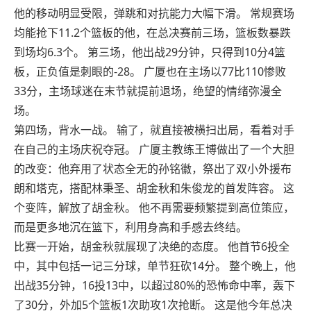
他的移动明显受限，弹跳和对抗能力大幅下滑。 常规赛场
均能抢下11.2个篮板的他，在总决赛前三场，篮板数暴跌
到场均6.3个。 第三场，他出战29分钟，只得到10分4篮
板，正负值是刺眼的-28。 广厦也在主场以77比110惨败
33分，主场球迷在末节就提前退场，绝望的情绪弥漫全
场。
第四场，背水一战。 输了，就直接被横扫出局，看着对手
在自己的主场庆祝夺冠。 广厦主教练王博做出了一个大胆
的改变：他弃用了状态全无的孙铭徽，祭出了双小外援布
朗和塔克，搭配林秉圣、胡金秋和朱俊龙的首发阵容。 这
个变阵，解放了胡金秋。 他不再需要频繁提到高位策应，
而是更多地沉在篮下，利用身高和手感去终结。
比赛一开始，胡金秋就展现了决绝的态度。 他首节6投全
中，其中包括一记三分球，单节狂砍14分。 整个晚上，他
出战35分钟，16投13中，以超过80%的恐怖命中率，轰下
了30分，外加5个篮板1次助攻1次抢断。 这是他今年总决