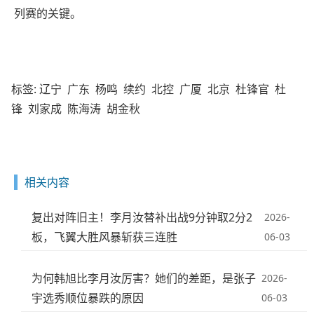
列赛的关键。
标签:
辽宁
广东
杨鸣
续约
北控
广厦
北京
杜锋官
杜
锋
刘家成
陈海涛
胡金秋
相关内容
复出对阵旧主！李月汝替补出战9分钟取2分2
2026-
板，飞翼大胜风暴斩获三连胜
06-03
为何韩旭比李月汝厉害？她们的差距，是张子
2026-
宇选秀顺位暴跌的原因
06-03