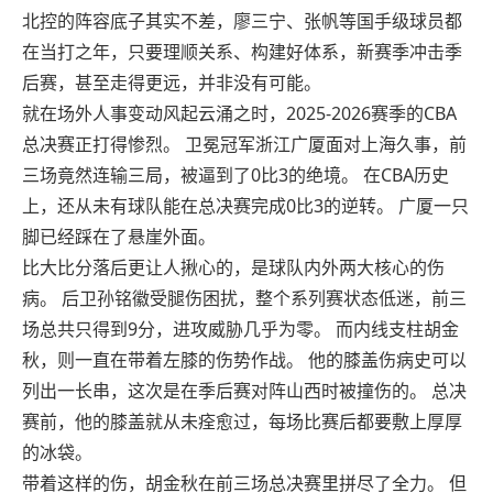
北控的阵容底子其实不差，廖三宁、张帆等国手级球员都
在当打之年，只要理顺关系、构建好体系，新赛季冲击季
后赛，甚至走得更远，并非没有可能。
就在场外人事变动风起云涌之时，2025-2026赛季的CBA
总决赛正打得惨烈。 卫冕冠军浙江广厦面对上海久事，前
三场竟然连输三局，被逼到了0比3的绝境。 在CBA历史
上，还从未有球队能在总决赛完成0比3的逆转。 广厦一只
脚已经踩在了悬崖外面。
比大比分落后更让人揪心的，是球队内外两大核心的伤
病。 后卫孙铭徽受腿伤困扰，整个系列赛状态低迷，前三
场总共只得到9分，进攻威胁几乎为零。 而内线支柱胡金
秋，则一直在带着左膝的伤势作战。 他的膝盖伤病史可以
列出一长串，这次是在季后赛对阵山西时被撞伤的。 总决
赛前，他的膝盖就从未痊愈过，每场比赛后都要敷上厚厚
的冰袋。
带着这样的伤，胡金秋在前三场总决赛里拼尽了全力。 但