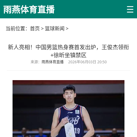
☰
雨燕体育直播
当前位置：
首页
>
篮球新闻
>
新人亮相！中国男篮热身赛首发出炉，王俊杰领衔
+徐昕坐镇禁区
来源：
雨燕体育直播
2026年06月03日 20:50