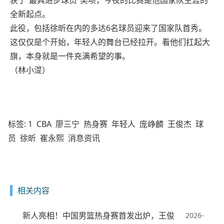
获了“最具进步球员”奖项，今夜的比赛是他国家队生涯的
全新起点。
此役，包括徐昕在内的多达6名球员迎来了国家队首秀。
这仅仅是个开始，年轻人的舞台已经拉开。看他们扛起大
旗，本身就是一件充满希望的事。
（林小湜）
标签:
1
CBA
廖三宁
热身赛
年轻人
庞峥麟
王俊杰
球
员
徐昕
崔永熙
消息资讯
相关内容
新人亮相！中国男篮热身赛首发出炉，王俊
2026-