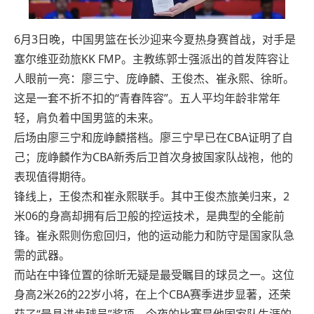
6月3日晚，中国男篮在长沙迎来今夏热身赛首战，对手是
塞尔维亚劲旅KK FMP。主教练郭士强派出的首发阵容让
人眼前一亮：廖三宁、庞峥麟、王俊杰、崔永熙、徐昕。
这是一套不折不扣的“青春阵容”。五人平均年龄非常年
轻，肩负着中国男篮的未来。
后场由廖三宁和庞峥麟搭档。廖三宁早已在CBA证明了自
己；庞峥麟作为CBA新秀后卫首次身披国家队战袍，他的
表现值得期待。
锋线上，王俊杰和崔永熙联手。其中王俊杰旅美归来，2
米06的身高却拥有后卫般的控运技术，是典型的全能前
锋。崔永熙则伤愈回归，他的运动能力和防守是国家队急
需的武器。
而站在中锋位置的徐昕无疑是最受瞩目的球员之一。这位
身高2米26的22岁小将，在上个CBA赛季进步显著，还荣