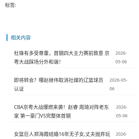
标签:
相关内容
杜锋有多受尊重，首钢四大主力赛前致意 京
2026-
粤大战踩场分外和谐！
05-06
即将转会？曝赵继伟取消社媒的辽篮球员
2026-05-
认证
06
CBA京粤大战爆燃来袭！赵睿 周琦对阵老东
2026-
家 第一豪门VS完整体首钢
05-06
女篮巨人郑海霞结婚16年无子女,丈夫抛弃玩
2026-