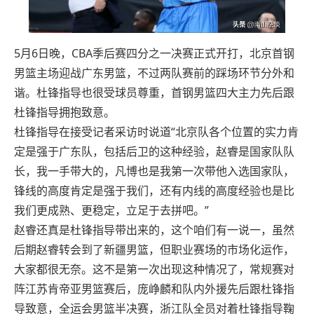
5月6日晚，CBA季后赛四分之一决赛正式开打，北京首钢
男篮主场迎战广东男篮，不过两队赛前的踩场环节分外和
谐。杜锋指导也很受球员尊重，首钢男篮四大主力先后跟
杜锋指导拥抱致意。
杜锋指导在接受记者采访时说道“北京队各个位置的实力肯
定是强于广东队，包括后卫的这种经验，赵睿是国家队队
长，我一手带大的，凡博也是我第一次带他入选国家队，
锋线的高度肯定是强于我们，还有内线的高度经验也是比
我们更成熟、更稳定，立足于去拼吧。”
赵睿还真是杜锋指导带出来的，这个咱们有一说一，虽然
后期赵睿转会到了新疆男篮，但职业赛场的市场化运作，
大家都很无奈。这不是第一次出现这种情况了，常规赛对
阵江苏肯帝亚男篮赛后，庞峥麟和队内外援先后跟杜锋指
导致意，全运会男篮半决赛，浙江队全员对着杜锋指导鞠