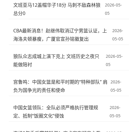
文班亚马12盖帽华子18分 马刺不敌森林狼
2026-05-
总分0
05
CBA最新消息！赵继伟取消辽宁男篮认证，上
2026-
海洛夫顿暴瘦，广厦官宣孙铭徽复出
05-05
狼队众志成城上演下克上 文班历史之夜只
2026-05-
能做陪衬
05
宫鲁鸣：中国女篮是和平时期的“特种部队” 肩
2026-
负为国争光的责任和使命
05-05
中国女篮领队：全队必须严格执行管理规
2026-
定、抵制“饭圈文化”侵蚀
05-05