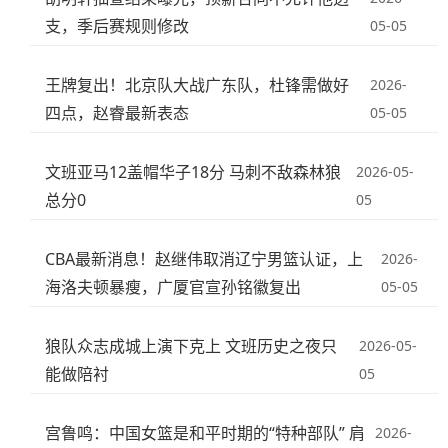
支，季后赛规则修改
05-05
王牌复出！北京队大战广东队，杜锋需做好
2026-
四点，赵睿最新表态
05-05
文班亚马12盖帽华子18分 马刺不敌森林狼
2026-05-
总分0
05
CBA最新消息！赵继伟取消辽宁男篮认证，上
2026-
海洛夫顿暴瘦，广厦官宣孙铭徽复出
05-05
狼队众志成城上演下克上 文班历史之夜只
2026-05-
能做陪衬
05
宫鲁鸣：中国女篮是和平时期的“特种部队” 肩
2026-