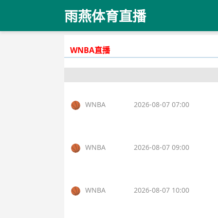
雨燕体育直播
WNBA直播
WNBA
2026-08-07 07:00
WNBA
2026-08-07 09:00
WNBA
2026-08-07 10:00