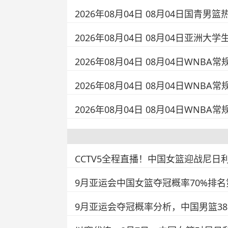
2026年08月04日 08月04日国青男篮
2026年08月04日 08月04日亚洲大学
2026年08月04日 08月04日WNBA
2026年08月04日 08月04日WNB
2026年08月04日 08月04日WNB
CCTV5全程直播！中国女篮迎战尼
9月亚运会中国女篮夺冠概率70%排名
9月亚运会夺冠概率分析，中国男篮3