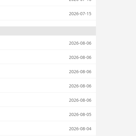
2026-07-15
2026-08-06
2026-08-06
2026-08-06
2026-08-06
2026-08-06
2026-08-05
2026-08-04