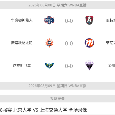
2026年08月08日 星期六 WNBA直播
0
-
0
华盛顿神秘人
亚特
0
-
0
康涅狄格太阳
菲尼
0
-
0
达拉斯飞翼
金
2026年08月09日 星期日 WNBA直播
篮球录像
赛8强赛 北京大学 VS 上海交通大学 全场录像