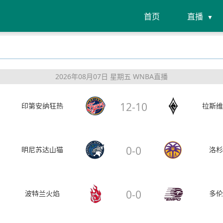
首页
直播
2026年08月07日 星期五 WNBA直播
12
-
10
印第安纳狂热
拉斯
0
-
0
明尼苏达山猫
洛
0
-
0
波特兰火焰
多