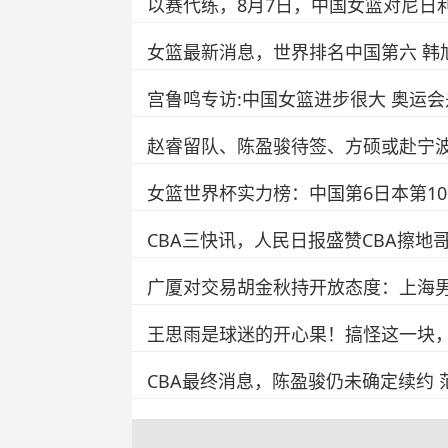
以赛代练，8月7日，中国女篮对尼日
女篮最新消息，世界排名中国第六 韩旭
宫鲁鸣专访:中国女篮进步很大 奥运
赵睿留队、陈盈骏待签、方硕或赴宁波
女篮世界杯实力榜：中国第6日本第10
CBA三快讯，人民日报盛赞CBA擦地
广厦对交易胡金秋持开放态度：上海
王思雨是球迷的开心果！搞怪这一块，
CBA最终消息，陈盈骏仍未确定续约 