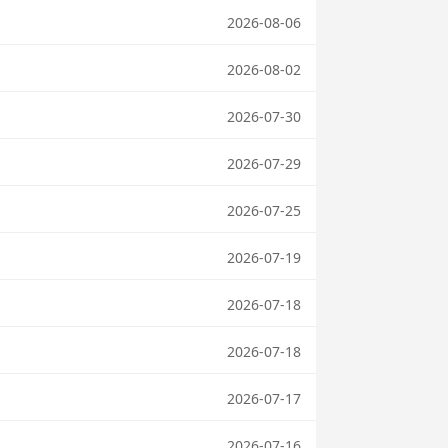
2026-08-06
2026-08-02
2026-07-30
2026-07-29
2026-07-25
2026-07-19
2026-07-18
2026-07-18
2026-07-17
2026-07-16