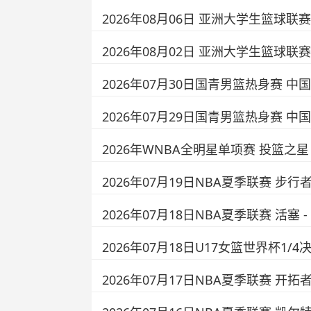
2026年08月06日 亚洲大学生篮球联
2026年08月02日 亚洲大学生篮球联
2026年07月30日国青男篮热身赛 中国
2026年07月29日国青男篮热身赛 中
2026年WNBA全明星单项赛 投篮之星
2026年07月19日NBA夏季联赛 步行者
2026年07月18日NBA夏季联赛 活塞 
2026年07月18日U17女篮世界杯1/4
2026年07月17日NBA夏季联赛 开拓者