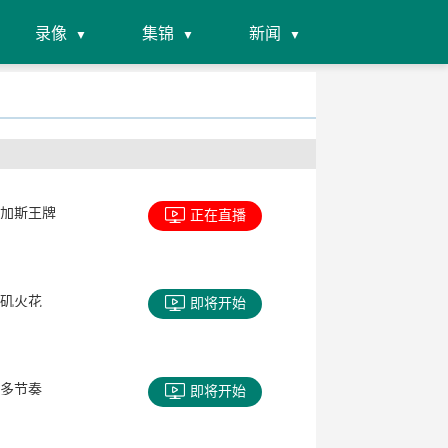
录像
集锦
新闻
维加斯王牌
正在直播
杉矶火花
即将开始
伦多节奏
即将开始