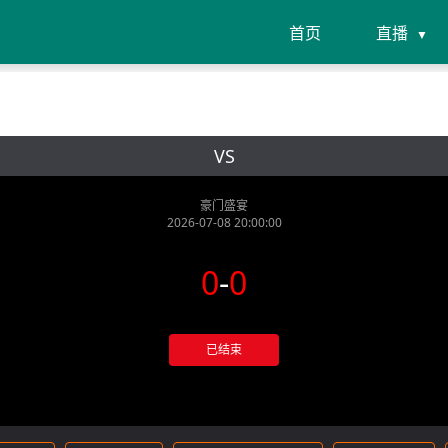
首页
直播
VS
豪门盛宴
2026-07-08 20:00:00
0
-
0
已结束