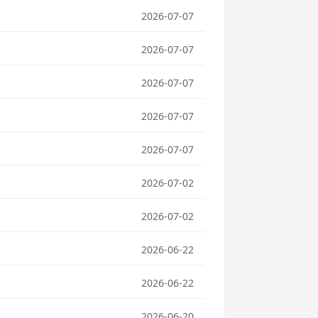
2026-07-07
2026-07-07
2026-07-07
2026-07-07
2026-07-07
2026-07-02
2026-07-02
2026-06-22
2026-06-22
2026-06-20