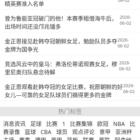
06-02
精英赛准入名单
2026-
曾为鲁能亚冠破门的他！本赛季租借海牛后，
06-02
出场时间还没邝兆镭多
2026-
金正恩接见赴韩夺冠朝鲜女足，勉励队员多夺
06-02
金牌为国争光
2026-
竞选风云中的皇马：弗洛伦蒂诺观赛女足，穆
06-02
里尼奥归队悬念待解
2026-
金正恩观看赴韩夺冠的女足比赛，祝愿朝鲜的好
06-02
女儿—可靠的女足队球员们摘得更多的金牌
热门标签
消息资讯
足球
比赛
1
比赛集锦
欧冠
NBA
比
赛录像
篮球
CBA
球员
观点评论
意甲
亚洲杯