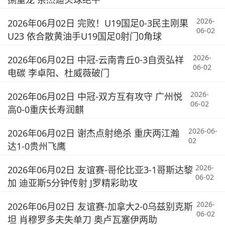
2026-
2026年06月02日 完败！U19国足0-3民主刚果
06-02
U23 依合散黄油手U19国足0射门0角球
2026-
2026年06月02日 中冠-云南青丘0-3自贡弘祥
06-02
电碳 李卓阳、杜威薇破门
2026-
2026年06月02日 中冠-双方互有攻守 广州悦
06-02
高0-0重庆长寿润麒
2026-06-
2026年06月02日 谢杰点射绝杀 重庆两江瀚
02
达1-0贵州飞鹰
2026-
2026年06月02日 友谊赛-哥伦比亚3-1哥斯达黎
06-02
加 迪亚斯5分钟传射 J罗精彩助攻
2026-
2026年06月02日 友谊赛-加拿大2-0乌兹别克斯
06-02
坦 肖穆罗多夫失单刀 奥卢瓦塞伊两助