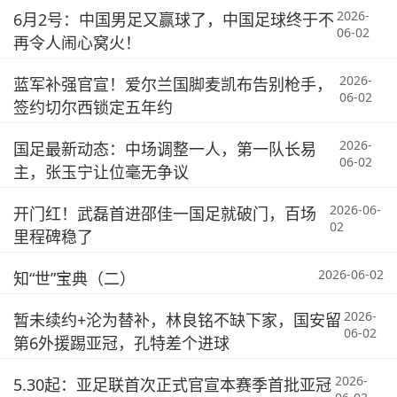
2026-
6月2号：中国男足又赢球了，中国足球终于不
06-02
再令人闹心窝火！
2026-
蓝军补强官宣！爱尔兰国脚麦凯布告别枪手，
06-02
签约切尔西锁定五年约
2026-
国足最新动态：中场调整一人，第一队长易
06-02
主，张玉宁让位毫无争议
2026-06-
开门红！武磊首进邵佳一国足就破门，百场
02
里程碑稳了
2026-06-02
知“世”宝典（二）
2026-
暂未续约+沦为替补，林良铭不缺下家，国安留
06-02
第6外援踢亚冠，孔特差个进球
2026-
5.30起：亚足联首次正式官宣本赛季首批亚冠