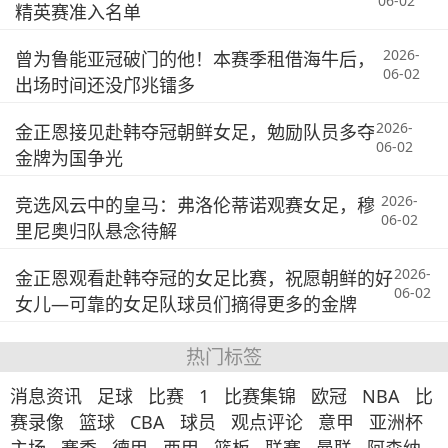
06-02
精英赛准入名单
2026-
曾为鲁能亚冠破门的他！本赛季租借海牛后，
06-02
出场时间还没邝兆镭多
2026-
金正恩接见赴韩夺冠朝鲜女足，勉励队员多夺
06-02
金牌为国争光
2026-
竞选风云中的皇马：弗洛伦蒂诺观赛女足，穆
06-02
里尼奥归队悬念待解
2026-
金正恩观看赴韩夺冠的女足比赛，祝愿朝鲜的好
06-02
女儿—可靠的女足队球员们摘得更多的金牌
热门标签
消息资讯
足球
比赛
1
比赛集锦
欧冠
NBA
比
赛录像
篮球
CBA
球员
观点评论
意甲
亚洲杯