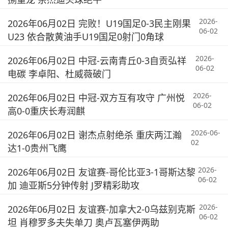
2026-
2026年06月02日 完败！U19国足0-3民主刚果
06-02
U23 依合散黄油手U19国足0射门0角球
2026-
2026年06月02日 中冠-云南青丘0-3自贡弘祥
06-02
电碳 李卓阳、杜威薇破门
2026-
2026年06月02日 中冠-双方互有攻守 广州悦
06-02
高0-0重庆长寿润麒
2026-06-
2026年06月02日 谢杰点射绝杀 重庆两江瀚
02
达1-0贵州飞鹰
2026-
2026年06月02日 友谊赛-哥伦比亚3-1哥斯达黎
06-02
加 迪亚斯5分钟传射 J罗精彩助攻
2026-
2026年06月02日 友谊赛-加拿大2-0乌兹别克斯
06-02
坦 肖穆罗多夫失单刀 奥卢瓦塞伊两助