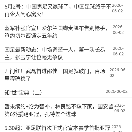
2026-
6月2号：中国男足又赢球了，中国足球终于不
06-02
再令人闹心窝火！
2026-
蓝军补强官宣！爱尔兰国脚麦凯布告别枪手，
06-02
签约切尔西锁定五年约
2026-
国足最新动态：中场调整一人，第一队长易
06-02
主，张玉宁让位毫无争议
2026-06-
开门红！武磊首进邵佳一国足就破门，百场
02
里程碑稳了
2026-06-02
知“世”宝典（二）
2026-
暂未续约+沦为替补，林良铭不缺下家，国安留
06-02
第6外援踢亚冠，孔特差个进球
2026-
5.30起：亚足联首次正式官宣本赛季首批亚冠