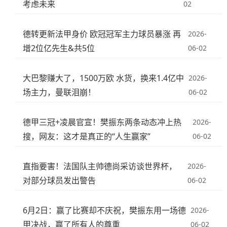
考虑未来
02
德转更新法甲身价 欧冠冠军主力球员暴涨 再
2026-
增2位亿先生&共5位
06-02
大巴黎赚大了，1500万欧 水货，换来1.4亿中
2026-
场主力，曼联泪崩！
06-02
德甲三冠+凌晨官宣！樊振东两条动态冲上热
2026-
搜，网友：这才是真正的“人生赢家”
06-02
直指要害！法国队主帅德尚采访谈世界杯，
2026-
对部分球员发出警告
06-02
6月2日：赢了比赛却不庆祝，樊振东用一场德
2026-
甲决战，赢了所有人的尊重
06-02