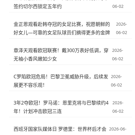
签约切尔西锁定五年约
06-02
金正恩观看赴韩夺冠的女足比赛，祝愿朝鲜的
2026-
好女儿—可靠的女足队球员们摘得更多的金牌
06-02
章泽天观看欧冠联赛！戴300万表好低调，穿
2026-
无袖小香风嫩如少女
06-02
C罗陷欧冠危局！巴黎卫冕威胁升级，后续发
2026-
展更不容乐观！
06-02
3年2夺欧冠！罗马诺：恩里克将与巴黎续约4
2026-
年！计划冲击欧冠三连
06-02
西班牙国家队媒体日 罗德里：世界杯后才会
2026-06-