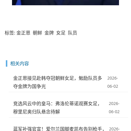
标签:
金正恩
朝鲜
金牌
女足
队员
相关内容
金正恩接见赴韩夺冠朝鲜女足，勉励队员多
2026-
夺金牌为国争光
06-02
竞选风云中的皇马：弗洛伦蒂诺观赛女足，
2026-
穆里尼奥归队悬念待解
06-02
蓝军补强官宣！爱尔兰国脚麦凯布告别枪手，
2026-