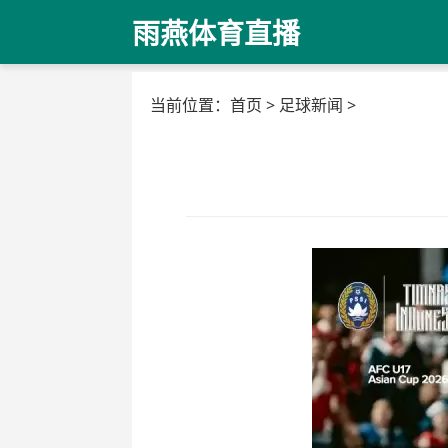
雨燕体育直播
当前位置：
首页
>
足球新闻
>