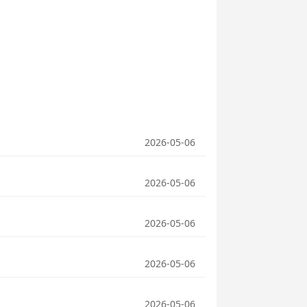
2026-05-06
2026-05-06
2026-05-06
2026-05-06
2026-05-06