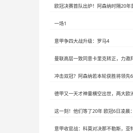
欧冠决赛首队出炉！阿森纳时隔20年
一场1
意甲争四大战升级：罗马4
曼联高层一致同意卡里克转正，力邀
冲击双冠？阿森纳若本轮获胜将领先
德甲又一天才神童横空出世，两大欧
这一刻！他们等了20年 欧冠6日凌晨
意甲收官战：科莫对决那不勒斯，亚