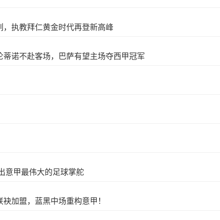
列，执教拜仁黄金时代再登新高峰
伦蒂诺不赴客场，巴萨有望主场夺西甲冠军
托出意甲最伟大的足球掌舵
联袂加盟，蓝黑中场重构意甲！