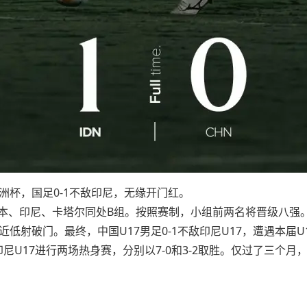
亚洲杯，国足0-1不敌印尼，无缘开门红。
日本、印尼、卡塔尔同处B组。按照赛制，小组前两名将晋级八强
低射破门。最终，中国U17男足0-1不敌印尼U17，遭遇本届U
尼U17进行两场热身赛，分别以7-0和3-2取胜。仅过了三个月