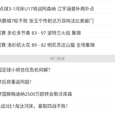
国足点球3-1河床U17将战阿森纳 江宇涵替补两扑点
4-0新鹏城7轮不败 张玉宁传射达万双响法比奥破门
规赛 多伦多节奏 83 - 97 波特兰火焰 集锦
常规赛 洛杉矶火花 89 - 82 明尼苏达山猫 全场集锦
热门新闻
国足球小将信任危机何解？
杯后将重返阿超！
国脚梅迪纳2500万欧转会勒沃库森
大战3比1淘汰河床，豪取四战不败！