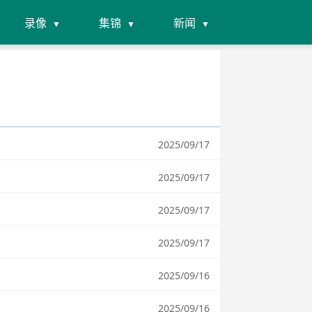
录像
集锦
新闻
2025/09/17
2025/09/17
2025/09/17
2025/09/17
2025/09/16
2025/09/16