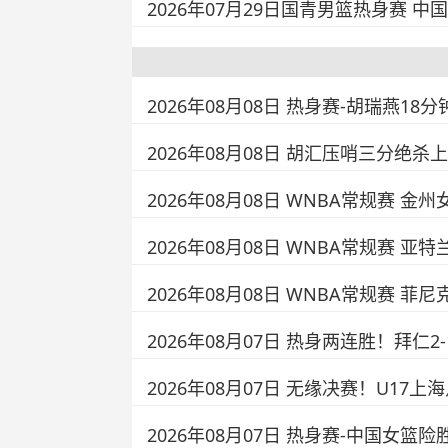
2026年07月29日国青男篮热身赛 中
2026年08月08日 热身赛-胡瑞燕18
2026年08月08日 胡汇压哨三分绝
2026年08月08日 WNBA常规赛 金州
2026年08月08日 WNBA常规赛 亚特
2026年08月08日 WNBA常规赛 菲尼
2026年08月07日 热身两连胜！拜
2026年08月07日 无缘决赛！U17
2026年08月07日 热身赛-中国女篮险胜