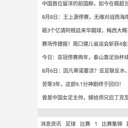
中国首位留洋的前国脚，如今在赣超当
8月8日：王上源停赛，无缘对战西海
砸3个亿请阿根廷来华踢球，梅西大
赛场传捷报！周口健儿省运会斩获4金
今日：亚冠停赛两年，泰山靠足协杯
8月6日：因凡蒂诺要凉？亚足联反水
苦等3年，这部9.1分神剧终于回归！
曾是中国女足主帅，嫁给师兄后丁克
消息资讯
足球
比赛
1
比赛集锦