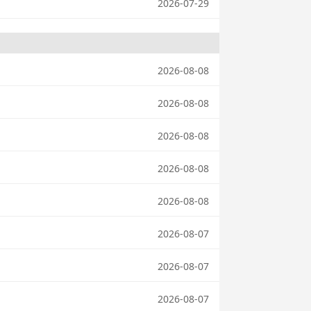
2026-07-29
2026-08-08
2026-08-08
2026-08-08
2026-08-08
2026-08-08
2026-08-07
2026-08-07
2026-08-07