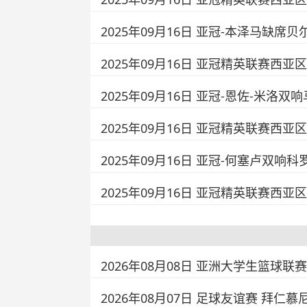
2025年09月16日 亚冠-本泽马缺
2025年09月16日 亚冠精英联赛西亚
2025年09月16日 亚冠-恩佐-米洛
2025年09月16日 亚冠精英联赛西亚
2025年09月16日 亚冠-何塞卢双响
2025年09月16日 亚冠精英联赛西亚
2026年08月08日 亚洲大学生篮球联
2026年08月07日 足球友谊赛 拜仁