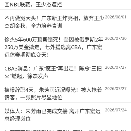
回NBL联赛，王少杰遭拒
2026/08/01
不再做冤大头！广东新王炸亮相，放弃王少
杰胡金秋，全力培养青训
2026/07/30
徐杰5年600万顶薪锁死！奎因被俄罗斯2年
250万美金撬走，七外援逃离CBA，广东宏
远休赛期彻底变天！
2026/07/27
CBA3消息：广东“魔王”再出走！陈总“三把
火”燃起，徐杰发声
2026/07/27
被曝辞职4天，朱芳雨近况曝光！被人抢着
请客，一张照片尽显地位
2026/07/24
媒体人：朱芳雨已完成交接 离开广东宏远
总经理岗位