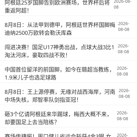
2026-08-
阿根廷25岁国脚告别欧洲赛场，世界杯后将
08
重返阿超！
2026-
8月8日：从法甲到德甲，阿根廷世界杯国脚梅
08-08
迪纳2500万欧转会勒沃库森
2026-
闯进决赛！国足U17神勇出战，点球大战3比1
08-08
淘汰河床，豪取四战不败！
2026-
中国首位留洋的前国脚，如今在赣超当教练，
08-08
1.9米儿子也选足球路
2026-
8月8日：王上源停赛，无缘对战西海岸，河南
08-08
中场失核，郑智率队剑指亚冠！
2026-
砸3个亿请阿根廷来华踢球，梅西大概不来，
08-08
却要国足上去当陪练？
2026-
赛场传捷报！周口健儿省运会斩获4金3银 女