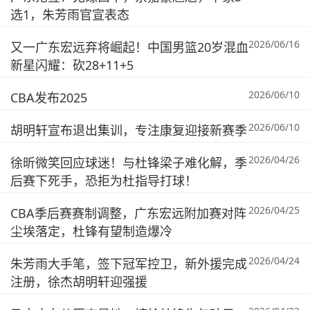
选1，朱芳雨官宣表态
2026/06/16
又一广东宏远弃将崛起！中国男篮20岁混血
新星闪耀：砍28+11+5
2026/06/10
CBA发布2025
2026/06/10
胡明轩宣布退出集训，专注康复迎接新赛季
2026/04/26
徐昕微笑回应球迷！与杜锋梁子难化解，季
后赛下死手，恐拒为杜指导打球！
2026/04/25
CBA季后赛赛制调整，广东宏远附加赛对阵
尘埃落定，杜锋有望制造爆冷
2026/04/24
朱芳雨大手笔，签下冠军控卫，新外援完成
注册，徐杰胡明轩迎强援