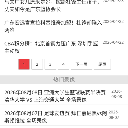
2026/04/23
马文广女儿原来是她，嫁给杜锋生仨孩子，
丈夫如今是广东篮协会长
2026/04/22
广东宏远官宣拉科塞维奇加盟！杜锋却陷入
两难
2026/04/22
CBA积分榜：北京首钢力压广东 深圳手握
主动权
1
2
3
4
下一页
尾页
热门录像
2026-
2026年08月08日 亚洲大学生篮球联赛半决赛
08-08
清华大学 VS 上海交通大学 全场录像
2026-
2026年08月07日 足球友谊赛 拜仁慕尼黑vs阿
08-07
斯顿维拉 全场录像