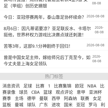
08-08
足（甲组）创历史摘银
2026-08-08
今日：亚冠停赛两年，泰山靠足协杯续命？
2026-
8月6日：因凡蒂诺要凉？亚足联反水、卡塔尔
08-08
挺他，世界杯权力游戏比决赛点球还刺激！
2026-08-08
苦等3年，这部9.1分神剧终于回归！
2026-
曾是中国女足主帅，嫁给师兄后丁克至今，如
08-08
今丈夫是上海女足领队
热门标签
消息资讯
足球
比赛
1
比赛集锦
欧冠
NBA
比
赛录像
球员
CBA
篮球
观点评论
意甲
亚洲杯
赛季
主场
德甲
曼联
西甲
阿森纳
联赛
女足
篮板
曼城
球队
广东
进攻
国米
亚冠
罗马
利