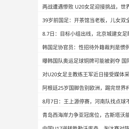
两战遭遇惨败 U20女足迎接挑战，世
39岁前国足：开茶馆当老板，儿女双
8.7日：目标小组出线，北京城建女
韩国足协官员：性招待外籍裁判是惯例
曝韩国队奥运足球铜牌可能被剥夺 国
对U20女足主教练王军近日接受媒体
阿根廷25岁国脚告别欧洲，踢完世界
8月7日：王上源停赛，河南队找点球
青岛西海岸力争亚冠席位，古斯塔沃
中国U17逆转胜勒沃库森，淘汰赛对