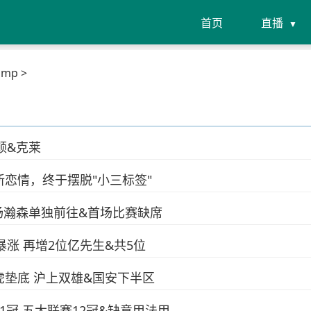
首页
直播
mp >
顿&克莱
新恋情，终于摆脱"小三标签"
杨瀚森单独前往&首场比赛缺席
涨 再增2位亿先生&共5位
虎垫底 沪上双雄&国安下半区
1冠 五大联赛12冠&缺意甲法甲