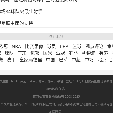
0场84球队史最佳射手
际足联主席的支持
热门标签
欧冠
NBA
比赛录像
球员
CBA
篮球
观点评论
意
城
球队
广东
进攻
国米
亚冠
罗马
利物浦
英超
赛
法甲
皇家马德里
中国
巴萨
中超
中场
北京
直播、NBA、英超、西甲、意甲、德甲、中超、欧冠,CBA等其他比赛直播,比赛录像回放
雨燕体育直播。
版权所有 2008-2025
雨燕体育直播
引擎搜索整理获得，所有内容均来自互联网，我们自身不提供任何直播信号和视频内容
友情链接：