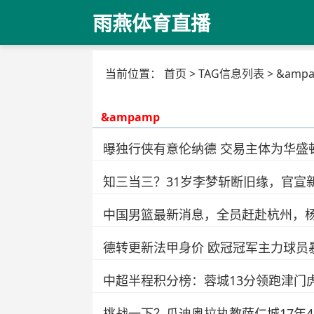
雨燕体育直播
当前位置：
首页
> TAG信息列表 > &ampa
&ampamp
曝独行侠有意伦纳德 交易主体为华盛
知三当三？31岁李梦斩断旧缘，官宣
中国男篮最新消息，全员赶赴杭州，
德转更新法甲身价 欧冠冠军主力球员暴
中超半程积分榜：蓉城13分领跑津门
挑战一下？瓜迪奥拉执教萨仁城17年4