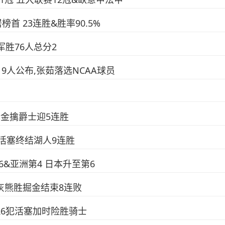
首 23连胜&胜率90.5%
军胜76人总分2
19人公布,张茹落选NCAA球员
4 掘金擒爵士迎5连胜
 活塞终结湖人9连胜
&亚洲第4 日本升至第6
9 灰熊胜掘金结束8连败
10&6犯活塞加时险胜骑士