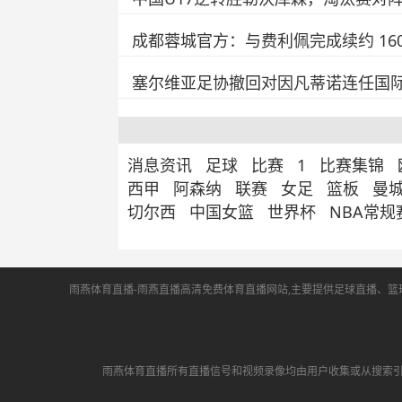
成都蓉城官方：与费利佩完成续约 16
塞尔维亚足协撤回对因凡蒂诺连任国
消息资讯
足球
比赛
1
比赛集锦
西甲
阿森纳
联赛
女足
篮板
曼
切尔西
中国女篮
世界杯
NBA常规
雨燕体育直播-雨燕直播高清免费体育直播网站,主要提供足球直播、篮球
雨燕体育直播所有直播信号和视频录像均由用户收集或从搜索