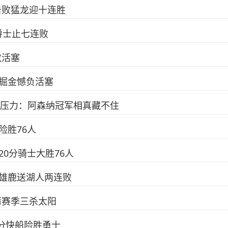
刺击败猛龙迎十连胜
取爵士止七连败
敌活塞
球 掘金憾负活塞
无压力：阿森纳冠军相真藏不住
士险胜76人
德20分骑士大胜76人
1分雄鹿送湖人两连败
火箭赛季三杀太阳
4分快船险胜勇士