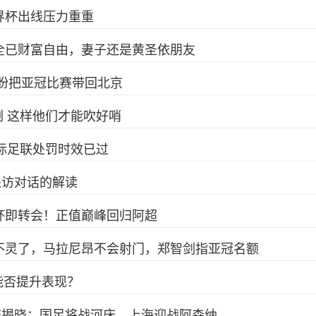
界杯出线压力重重
全已财富自由，妻子还是黄圣依朋友
足盼把亚冠比赛带回北京
 这样他们才能吹好哨
际足联处罚时效已过
采访对话的解读
杯即转会！正值巅峰回归阿超
不灵了，马拉尼昂不会射门，郑智剑指亚冠名额
能否提升表现？
阵揭晓：国足将战河床，上海迎战阿森纳