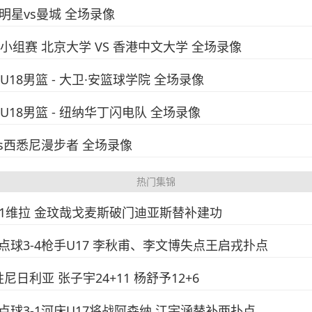
全明星vs曼城 全场录像
赛小组赛 北京大学 VS 香港中文大学 全场录像
U18男篮 - 大卫·安篮球学院 全场录像
国U18男篮 - 纽纳华丁闪电队 全场录像
西vs西悉尼漫步者 全场录像
热门集锦
仁2-1维拉 金玟哉戈麦斯破门迪亚斯替补建功
上海点球3-4枪手U17 李秋甫、李文博失点王启戎扑点
尼日利亚 张子宇24+11 杨舒予12+6
国足点球3-1河床U17将战阿森纳 江宇涵替补两扑点