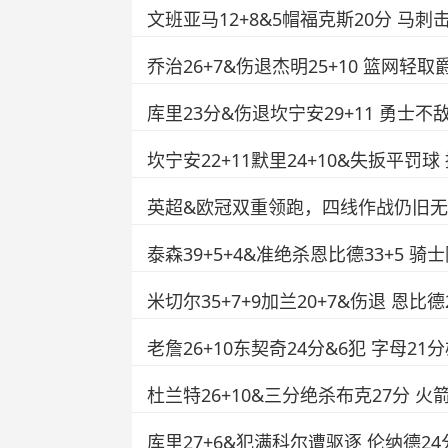
文班亚马12+8&5帽福克斯20分 马
乔治26+7&伤退杰明25+10 篮网轻
库里23分&伤退坎宁安29+11 勇士不
坎宁安22+11默里24+10&失扳平罚
英超&欧冠双重领跑，四线作战仍旧
泰森39+5+4&准绝杀恩比德33+5 骑
米切尔35+7+9加兰20+7&伤退 恩比
老詹26+10东契奇24分&6犯 字母2
杜兰特26+10&三分绝杀布克27分 
库里27+6&犯满科尔遭驱逐 伦纳德2