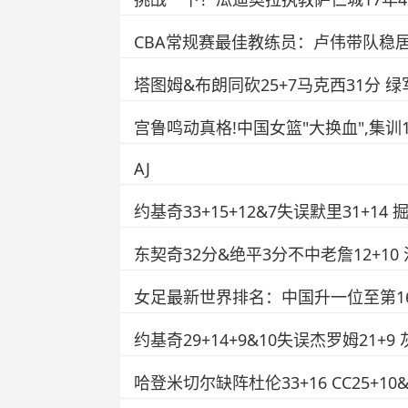
CBA常规赛最佳教练员：卢伟带队稳居榜
塔图姆&布朗同砍25+7马克西31分 绿
宫鲁鸣动真格!中国女篮"大换血",集训
AJ
约基奇33+15+12&7失误默里31+1
东契奇32分&绝平3分不中老詹12+10
女足最新世界排名：中国升一位至第16
约基奇29+14+9&10失误杰罗姆21+
哈登米切尔缺阵杜伦33+16 CC25+