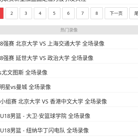
2
3
4
5
6
7
8
下一页
热门录像
赛8强赛 北京大学 VS 上海交通大学 全场录像
赛8强赛 延世大学 VS 政治大学 全场录像
vs尤文图斯 全场录像
全明星vs曼城 全场录像
赛小组赛 北京大学 VS 香港中文大学 全场录像
U18男篮 - 大卫·安篮球学院 全场录像
国U18男篮 - 纽纳华丁闪电队 全场录像