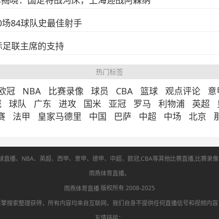
阵揭晓：国足将战河床，上海迎战阿森纳
0场84球队史最佳射手
际足联主席的支持
热门标签
欧冠
NBA
比赛录像
球员
CBA
篮球
观点评论
意
城
球队
广东
进攻
国米
亚冠
罗马
利物浦
英超
赛
法甲
皇家马德里
中国
巴萨
中超
中场
北京
直播、NBA、英超、西甲、意甲、德甲、中超、欧冠,CBA等其他比赛直播,比赛录像回放
雨燕体育直播。
版权所有 2008-2025
雨燕体育直播
引擎搜索整理获得，所有内容均来自互联网，我们自身不提供任何直播信号和视频内容
友情链接：