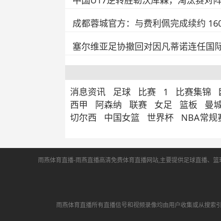
中国U17逆转胜勒沃库森，淘汰赛对
成都蓉城官方：与费利佩完成续约 16
塞尔维亚足协撤回对因凡蒂诺连任国
消息资讯
足球
比赛
1
比赛集锦
西甲
阿森纳
联赛
女足
篮板
曼
切尔西
中国女篮
世界杯
NBA常规
雨燕体育直播-雨燕直播高清免费体育直播网站,主要提供足球直播、篮球
雨燕体育直播所有直播信号和视频录像均由用户收集或从搜索