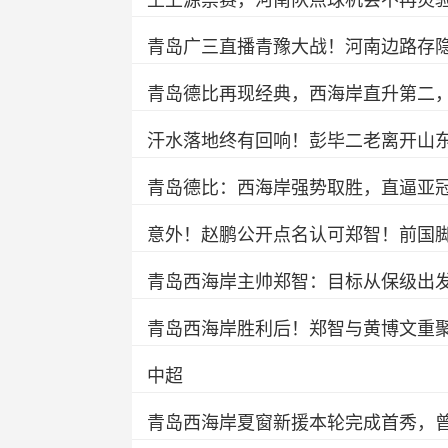
青岛广三直播青豫大战！河南边路存
青岛德比再现经典，西海岸直升第二
汗水落地终有回响！彭毕二老离开山
青岛德比：西海岸强势取胜，直逼亚
意外！赵鹏公开点名认可郑智！前国
青岛西海岸主帅郑智：目标从保级出
青岛西海岸胜利后！郑智与黄博文重
中超
青岛西海岸夏窗新援本轮完成首秀，