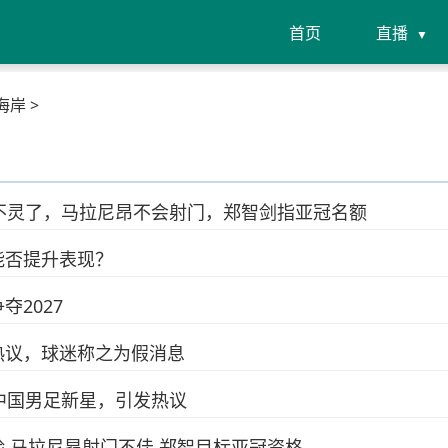
首页
直播
海岸 >
不灵了，马拉尼昂不会射门，郑智剑指亚冠名额
能否提升表现？
2027
热议，球迷称之为假消息
中国男足新星，引发热议
 马拉尼昂射门不佳 郑智目标亚冠资格