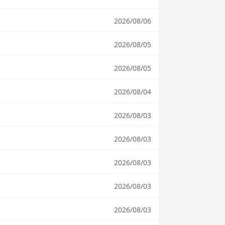
2026/08/06
2026/08/05
2026/08/05
2026/08/04
2026/08/03
2026/08/03
2026/08/03
2026/08/03
2026/08/03