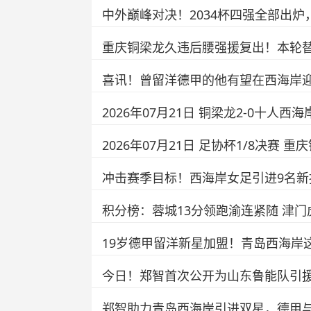
中外巅峰对决！2034杯四强全部出
重庆铜梁龙久违后腰强援复出！本轮
喜讯！曾留洋德甲的他有望在西海岸
2026年07月21日 铜梁龙2-0十人
2026年07月21日 足协杯1/8决赛 
冲击赛季目标！西海岸女足引进9名新
积分榜：蓉城13分领跑渝连紧随 津
19岁德甲留洋新星加盟！青岛西海岸
今日！郑智首次公开为山东鲁能队引援
郑智助力青岛西海岸引进双星，德甲与