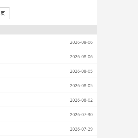
尾页
2026-08-06
2026-08-06
2026-08-05
2026-08-05
2026-08-02
2026-07-30
2026-07-29