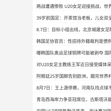
两战遭遇惨败 U20女足迎接挑战，世
39岁前国足：开茶馆当老板，儿女双
8.7日：目标小组出线，北京城建女
韩国足协官员：性招待外籍裁判是惯例
曝韩国队奥运足球铜牌可能被剥夺 国
对U20女足主教练王军近日接受媒体
阿根廷25岁国脚告别欧洲，踢完世界
8月7日：王上源停赛，河南队找点球
青岛西海岸力争亚冠席位，古斯塔沃