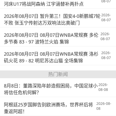
08-07
河床U17将战阿森纳 江宇涵替补两扑点
2026-
2026年08月07日 暂升第三！国安4-0新鹏城7轮
08-07
不败 张玉宁传射达万双响法比奥破门
2026-
2026年08月07日 08月07日WNBA常规赛 多伦
08-07
多节奏 83 - 97 波特兰火焰 集锦
2026-
2026年08月07日 08月07日WNBA常规赛 洛杉
08-07
矶火花 89 - 82 明尼苏达山猫 全场集锦
热门新闻
2026-
8月8日：董路深陷年龄造假困局，中国足球小
08-08
将信任危机何解？
2026-08-
阿根廷25岁国脚告别欧洲赛场，世界杯后将
08
重返阿超！