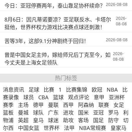
2026-08-08
今日：亚冠停赛两年，泰山靠足协杯续命？
2026-
8月6日：因凡蒂诺要凉？亚足联反水、卡塔尔
08-08
挺他，世界杯权力游戏比决赛点球还刺激！
2026-08-08
苦等3年，这部9.1分神剧终于回归！
2026-
曾是中国女足主帅，嫁给师兄后丁克至今，如
08-08
今丈夫是上海女足领队
热门标签
消息资讯
足球
比赛
1
比赛集锦
欧冠
NBA
比
赛录像
球员
CBA
篮球
观点评论
意甲
亚洲杯
赛季
主场
德甲
曼联
西甲
阿森纳
联赛
女足
篮板
曼城
球队
广东
进攻
国米
亚冠
罗马
利
物浦
英超
皇马
球迷
助攻
客场
国足
防守
切
尔西
中国女篮
世界杯
法甲
NBA常规赛
皇家马