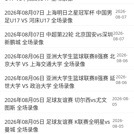
2026-
2026年08月07日 上海明日之星冠军杯 中国男
08-07
足U17 VS 河床U17 全场录像
2026-
2026年08月07日 中超第22轮 北京国安vs深圳
08-07
新鹏城 全场录像
2026-
2026年08月06日 亚洲大学生篮球联赛8强赛 北
08-06
京大学 VS 上海交通大学 全场录像
2026-
2026年08月06日 亚洲大学生篮球联赛8强赛 延
08-06
世大学 VS 政治大学 全场录像
2026-08-
2026年08月05日 足球友谊赛 切尔西vs尤文
05
图斯 全场录像
2026-
2026年08月05日 足球友谊赛 K联赛全明星vs
08-05
曼城 全场录像