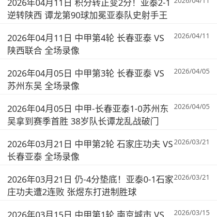
2026/04/11
2026年04月11日 积分转正变2分！亚泰2-1
逆转陕西 谭龙第90球加冕亚泰队史射手王
2026/04/11
2026年04月11日 中甲第4轮 长春亚泰 VS
陕西联合 全场录像
2026/04/05
2026年04月05日 中甲第3轮 长春亚泰 VS
苏州东吴 全场录像
2026/04/05
2026年04月05日 中甲-长春亚泰1-0苏州东
吴拿到赛季首胜 38岁队长谭龙乱战破门
2026/03/21
2026年03月21日 中甲第2轮 石家庄功夫 VS
长春亚泰 全场录像
2026/03/21
2026年03月21日 仍-4分垫底！亚泰0-1石家
庄功夫遭2连败 张煜东打进制胜球
2026/03/15
2026年03月15日 中甲第1轮 南京城市 VS