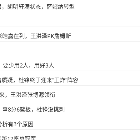
出，胡明轩满状态，萨姆纳转型
张皓嘉在列，王洪泽PK詹姆斯
，要少用2人，用好3人
质疑，杜锋终于迎来“王炸”阵容
来，王洪泽张博源领衔
，拿8分6篮板，杜锋没挑刺
分析有3个原因
第12座总冠军