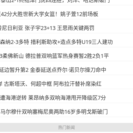
绝杀！泰山2-1终结津门虎四连胜，刘洋、哈达斯破门
8女篮42分大胜世新大学女篮！姚子萱12前场板
逆转尼日利亚 张子宇23+13 王思雨关键两罚
阿森纳2-3多特 措利斯助攻+造点多特U19三人建功
3-3柔佛新山 德拉普双响蓝军热身赛暂2胜2负1平
1-0延边暂升第2 金泰延送点乔尔·诺贝尔操刀命中
西海岸 古斯塔沃、何超中框 阿布拉汗替补席染红
2-3遭海港逆转 莱昂纳多双响海港甩开降级区7分
1马竞 马尔穆什双响塞梅尼奥两助16岁多明戈斯破门
热门新闻