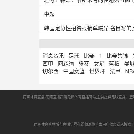
耻辱！韩媒：前所未有的性贿赂丑闻 
中超
韩国足协性招待报销单曝光 名目写的是
消息资讯
足球
比赛
1
比赛集锦
西甲
阿森纳
联赛
女足
篮板
曼
切尔西
中国女篮
世界杯
法甲
N
雨燕体育直播-雨燕直播高清免费体育直播网站,主要提供足球直播、篮球
雨燕体育直播所有直播信号和视频录像均由用户收集或从搜索