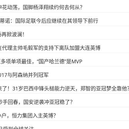
申花动荡，国脚杨泽翔续约何去何从？
凡蒂诺：国际足联今后应继续在其领导下前行
场再掀波澜！
在代理主帅毛毅军的支持下离队加盟大连英博
多项单项最佳，“国产哈兰德”是MVP
U17与阿森纳并列冠军
来了！31岁巴西中锋头槌能力逆天，郑智的亚冠梦全靠他
利妙手回春，国安逆袭冲亚冠稳了？
小户，恒力集团入主英博？