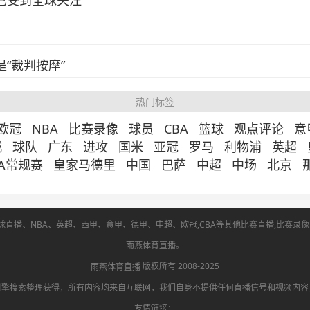
已受到全球关注
“裁判按摩”
热门标签
欧冠
NBA
比赛录像
球员
CBA
篮球
观点评论
意
城
球队
广东
进攻
国米
亚冠
罗马
利物浦
英超
BA常规赛
皇家马德里
中国
巴萨
中超
中场
北京
直播、NBA、英超、西甲、意甲、德甲、中超、欧冠,CBA等其他比赛直播,比赛录像回放
雨燕体育直播。
版权所有 2008-2025
雨燕体育直播
引擎搜索整理获得，所有内容均来自互联网，我们自身不提供任何直播信号和视频内容
友情链接：