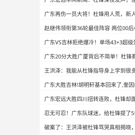
广东再伤一员大将！杜锋用人荒，新人
赵继伟领衔第36轮最佳阵容 两位00
广东VS吉林拒绝爆冷！单场43+3超
广东20分大胜广厦背后不简单！杜锋
王洪泽：我能从杜锋指导身上学到很
广东大胜吉林!胡明轩基本回来了,奎
广东宏远大胜四川扭转连败，杜锋却
忍无可忍！广东队球迷，给杜锋提了5
破案了：王洪泽被杜锋骂哭真相揭晓