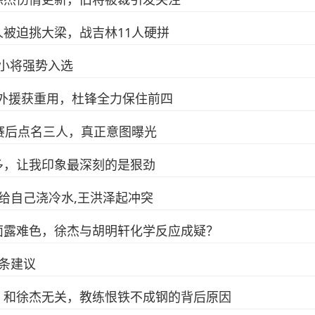
被迫挑大梁，战吉林11人硬拼
后小将强势入选
级外援获重用，杜锋全力保住前四
赛后点名三人，真正意图曝光
多，让我印象最深刻的是狠劲
因给自己浇冷水,王洪泽起冲突
面露难色，徐杰与胡明轩化学反应成疑？
条建议
，和徐杰无关，教练恨铁不成钢的背后原因