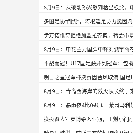
8月9日：从硬刚孙兴慜到枯坐板凳，
多国足协“倒戈”，阿根廷足协力挺因
伊万诺维奇拒绝加盟拉齐奥，转会市
8月9日：申花主力国脚中锋刘诚宇将
不战而冠！U17国足获并列冠军：包揽
明日之星冠军杯决赛因台风取消 国足
8月9日：青岛西海岸的救火队长终于
8月9日：暴雨夜4比0碾压！蒙哥马
换投资人？英博杀入亚冠，王魁小门