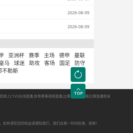
2026-08-09
2026-08-09
甲
亚洲杯
赛季
主场
德甲
曼联
皇马
球迷
助攻
客场
国足
防守
那不勒斯
,CCTV5在线直播,体育赛事视频直播,比赛新闻报道,看比赛直播就来
，如有侵犯您的权益请通知我们，我们会第一时间处理，谢谢！