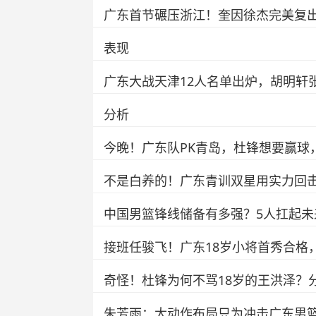
广东首节碾压浙江！奎因徐杰完美复
表现
广东大战天津12人名单出炉，胡明轩
分析
今晚！广东队PK青岛，杜锋想要赢球
不是白养的！广东青训双星用实力回击
中国男篮锋线储备有多强？5人扛起未
接班任骏飞！广东18岁小将首秀合格
奇怪！杜锋为何不骂18岁的王洪泽？
朱芳雨：大动作布局只为冲击广东男篮