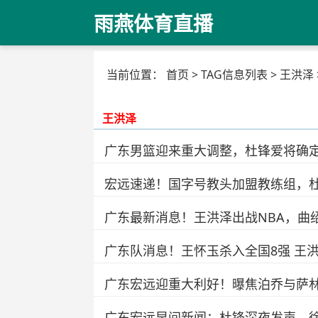
雨燕体育直播
当前位置：
首页
> TAG信息列表 > 王洪泽 
王洪泽
广东男篮迎来重大调整，杜锋爱将确
宏远速递！国字号教头加盟教练组，
广东最新消息！王洪泽出战NBA，曲
广东队消息！王怀玉杀入全国8强 王
广东宏远迎重大利好！曝焦泊乔与萨
广东宏远早间新闻：杜锋深夜发声，