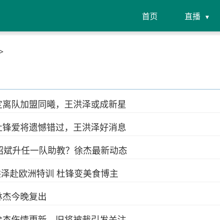
首页
直播
>
定离队加盟同曦，王洪泽或成新星
杜锋爱将遗憾错过，王洪泽好消息
绍斌升任一队助教？徐杰最新动态
洪泽赴欧洲特训 杜锋变美食博主
林杰今晚复出
徐杰伤情更新，旧将被裁引发关注