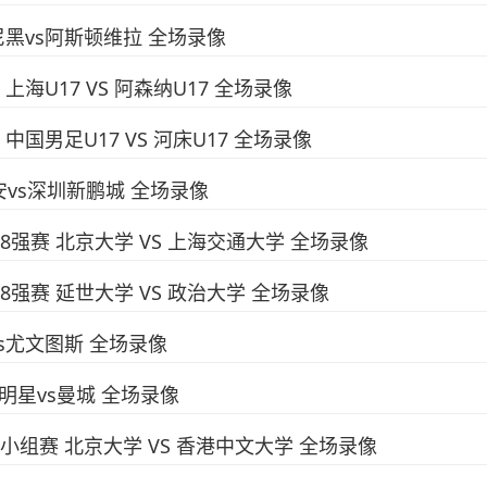
慕尼黑vs阿斯顿维拉 全场录像
上海U17 VS 阿森纳U17 全场录像
中国男足U17 VS 河床U17 全场录像
国安vs深圳新鹏城 全场录像
赛8强赛 北京大学 VS 上海交通大学 全场录像
赛8强赛 延世大学 VS 政治大学 全场录像
vs尤文图斯 全场录像
全明星vs曼城 全场录像
赛小组赛 北京大学 VS 香港中文大学 全场录像