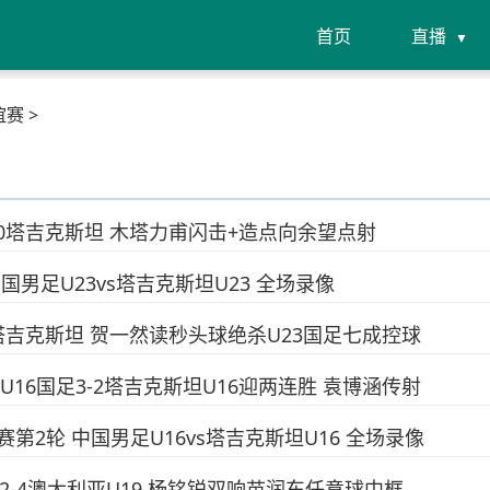
首页
直播
谊赛 >
足3-0塔吉克斯坦 木塔力甫闪击+造点向余望点射
 中国男足U23vs塔吉克斯坦U23 全场录像
1-0塔吉克斯坦 贺一然读秒头球绝杀U23国足七成控球
！U16国足3-2塔吉克斯坦U16迎两连胜 袁博涵传射
特赛第2轮 中国男足U16vs塔吉克斯坦U16 全场录像
9国足2-4澳大利亚U19 杨铭锐双响苗润东任意球中框