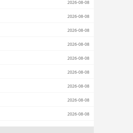
2026-08-08
2026-08-08
2026-08-08
2026-08-08
2026-08-08
2026-08-08
2026-08-08
2026-08-08
2026-08-08