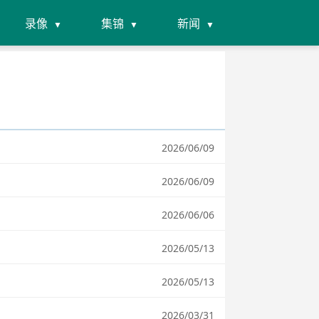
录像
集锦
新闻
2026/06/09
2026/06/09
2026/06/06
2026/05/13
2026/05/13
2026/03/31