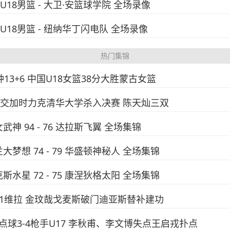
U18男篮 - 大卫·安篮球学院 全场录像
国U18男篮 - 纽纳华丁闪电队 全场录像
热门集锦
分钟13+6 中国U18女篮38分大胜蒙古女篮
杀上交加时力克清华大学杀入决赛 陈天灿三双
女武神 94 - 76 达拉斯飞翼 全场集锦
兰大梦想 74 - 79 华盛顿神秘人 全场集锦
克斯水星 72 - 75 康涅狄格太阳 全场集锦
仁2-1维拉 金玟哉戈麦斯破门迪亚斯替补建功
上海点球3-4枪手U17 李秋甫、李文博失点王启戎扑点