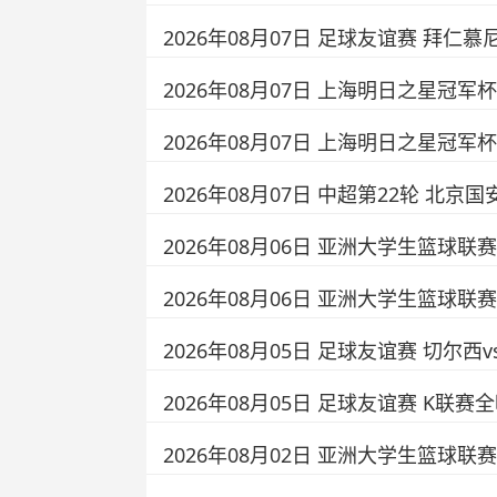
2026年08月07日 足球友谊赛 拜仁
2026年08月07日 上海明日之星冠军杯 
2026年08月07日 上海明日之星冠军杯 
2026年08月07日 中超第22轮 北京
2026年08月06日 亚洲大学生篮球联
2026年08月06日 亚洲大学生篮球联
2026年08月05日 足球友谊赛 切尔西
2026年08月05日 足球友谊赛 K联赛
2026年08月02日 亚洲大学生篮球联