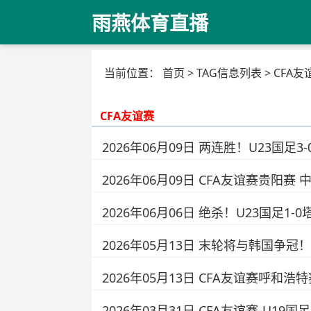
雨燕体育直播
当前位置：
首页
> TAG信息列表 > CFA友
CFA友谊赛
2026年06月09日 两连胜！U23国
2026年06月09日 CFA友谊赛贵阳赛
2026年06月06日 绝杀！U23国足
2026年05月13日 末轮将与韩国争冠
2026年05月13日 CFA友谊赛呼和浩
2026年03月31日 CFA友谊赛-U1