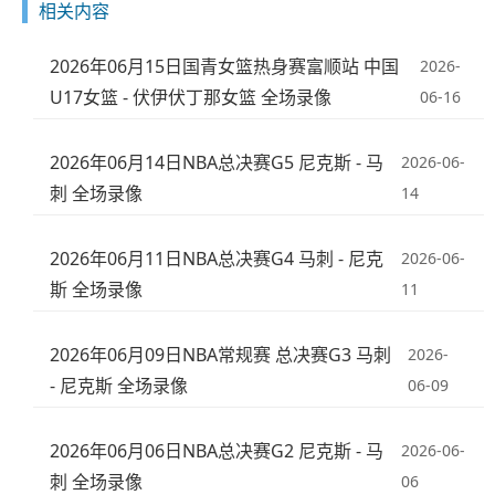
相关内容
2026年06月15日国青女篮热身赛富顺站 中国
2026-
U17女篮 - 伏伊伏丁那女篮 全场录像
06-16
2026年06月14日NBA总决赛G5 尼克斯 - 马
2026-06-
刺 全场录像
14
2026年06月11日NBA总决赛G4 马刺 - 尼克
2026-06-
斯 全场录像
11
2026年06月09日NBA常规赛 总决赛G3 马刺
2026-
- 尼克斯 全场录像
06-09
2026年06月06日NBA总决赛G2 尼克斯 - 马
2026-06-
刺 全场录像
06