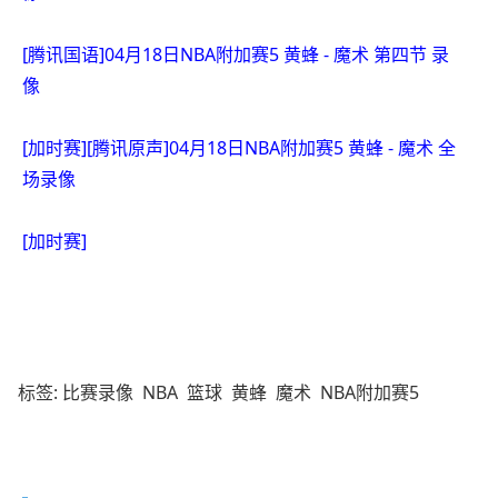
[腾讯国语]04月18日NBA附加赛5 黄蜂 - 魔术 第四节 录
像
[加时赛][腾讯原声]04月18日NBA附加赛5 黄蜂 - 魔术 全
场录像
[加时赛]
标签:
比赛录像
NBA
篮球
黄蜂
魔术
NBA附加赛5