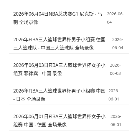
2026年06月04日NBA总决赛G1 尼克斯 - 马
2026-06-
刺 全场录像
04
2026年FIBA三人篮球世界杯男子小组赛 德国
2026-
三人篮球队 - 中国三人篮球队 全场录像
06-04
2026年06月03日FIBA三人篮球世界杯女子小
2026-
组赛 菲律宾 - 中国 录像
06-03
2026年FIBA三人篮球世界杯男子小组赛 中国
2026-
- 日本 全场录像
06-01
2026年06月01日FIBA三人篮球世界杯女子小
2026-
组赛 中国 - 德国 全场录像
06-01