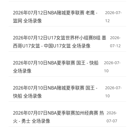
2026年07月12日NBA赌城夏季联赛 老鹰 -
2026-07-
篮网 全场录像
12
2026年07月12日U17女篮世界杯小组赛B组 墨
2026-
西哥U17女篮 - 中国U17女篮 全场录像
07-12
2026年07月10日NBA夏季联赛 国王 - 快船
2026-07-
全场录像
10
2026年07月10日NBA赌城夏季联赛 国王 -
2026-07-
快船 全场录像
10
2026年07月07日NBA夏季联赛加州经典赛 热
2026-
火 - 勇士 全场录像
07-07