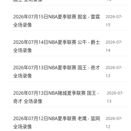
2026年07月15日NBA夏季联赛 掘金 - 雷霆
2026-07-
全场录像
15
2026年07月14日NBA夏季联赛 公牛 - 爵士
2026-07-
全场录像
14
2026年07月13日NBA夏季联赛 国王 - 奇才
2026-07-
全场录像
13
2026年07月13日NBA赌城夏季联赛 国王 -
2026-07-
奇才 全场录像
13
2026年07月12日NBA夏季联赛 老鹰 - 篮网
2026-07-
全场录像
12