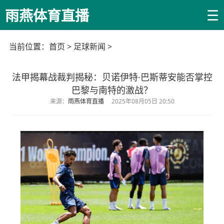
☰
雨燕体育直播
当前位置：
首页
>
足球新闻
>
法甲揭幕战裁判揭秘：贝诺伊特·巴斯蒂安能否掌控
巴黎与南特的激战？
来源：
雨燕体育直播
2025年08月05日 20:50