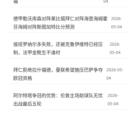
福
04
德甲勒沃库森对阵莱比锡拜仁对阵海登海姆霍
2026-
芬海姆对阵斯图加特比分预测
05-04
接班罗纳尔多失败，还被克鲁伊维特已经压
2026-
制，法甲金靴生不逢时
05-04
拜仁拒绝拉什福德，曼联希望施压巴萨争夺
2026-05-
欧冠资格
04
阿尔特塔争冠的优势：伦敦主场助球队无忧
2026-
出战最后五轮
05-04