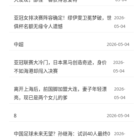
亚冠女排决赛阵容确定！缪伊雯卫冕梦破，世
2026-
俱杯名额无缘令人遗憾
05-04
中超
2026-05-04
亚冠联赛大冷门，日本黑马创造奇迹，身价
2026-
不如海港却闯入决赛
05-04
离开上海后，前国脚加盟大连，妻子年轻漂
2026-
亮，现已是两个女儿的爹
05-04
8
2026-05-04
中国足球未来无望？孙继海：试训40人最终0
2026-