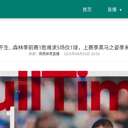
首页
直播
不生…森林季前赛1胜难求5场仅1球，上赛季黑马之姿季
来源：
雨燕体育直播
2025年08月03日 20:50