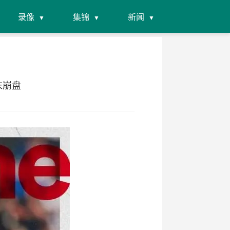
录像
集锦
新闻
末崩盘