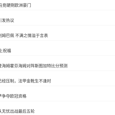
率马竞硬刚欧洲豪门
引发热议
刺姆巴佩 不满之情溢于言表
上祝福
登海姆霍芬海姆对阵斯图加特比分预测
已经压制，法甲金靴生不逢时
萨争夺欧冠资格
队无忧出战最后五轮