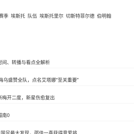
赛季
埃斯托
队伍
埃斯托里尔
切斯特菲尔德
伯明翰
时间、转播与看点全解析
梅乌盛赞全队，点名艾塔娜“至关重要”
斯梅开二度，新星伤愈复出
越南0
，国足最大发现，邵佳一喜获得意爱将