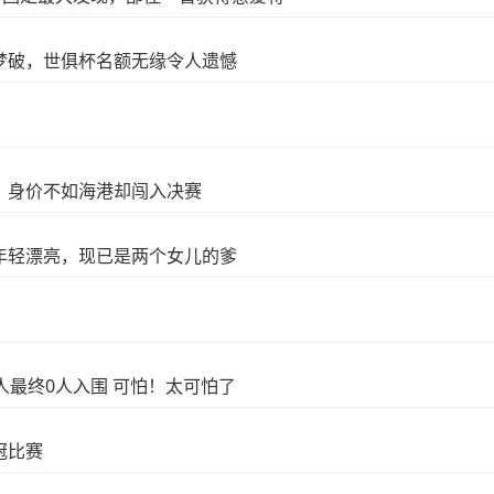
梦破，世俱杯名额无缘令人遗憾
，身价不如海港却闯入决赛
年轻漂亮，现已是两个女儿的爹
人最终0人入围 可怕！太可怕了
冠比赛