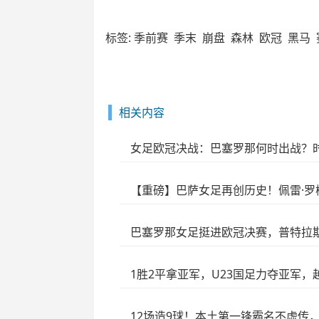
标签:
季前赛
季末
崩盘
森林
欧冠
黑马
相关内容
女足欧冠决战：巴塞罗那何时出战？
【重磅】巴萨女足再创历史！佩雷·罗
巴塞罗那女足挺进欧冠决赛，普特拉
1胜2平拿亚军，U23国足力夺亚军，
12场造9球！本土第一锋霸名不虚传