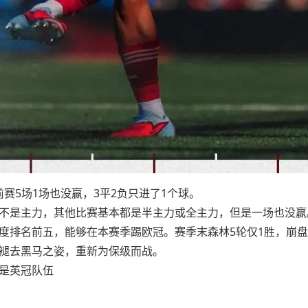
前赛5场1场也没赢，3平2负只进了1个球。
不是主力，其他比赛基本都是半主力或全主力，但是一场也没赢
度排名前五，能够在本赛季踢欧冠。赛季末森林5轮仅1胜，崩盘
褪去黑马之姿，重新为保级而战。
是英冠队伍