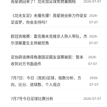
周星驰回来了！功夫加足球笑燃暑期档
2026-07-07
《功夫女足》未播先爆！周星驰全新力作促女
2026-
足追梦，你会支持吗？
07-07
欧冠资格赛：雷克雅未克维京人熟人带队，杰
2026-
尔涅槃重生主帅被挖角
07-07
足协辟谣佛得角邀国足踢友谊赛被拒：暂未
2026-
收到对方书面函件
07-07
7月7日：今日（竞彩)足球，指数分析、方
2026-
向、比分、进球数、个人观点
07-07
7月7号今日足球比赛分析
2026-07-07