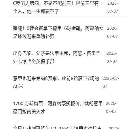
C罗历史第四，不是不配前三！是前三里有一
2026-
个人，他一生都赢不了
07-07
赚翻！0转会费拿下德甲16球金靴，阿森纳女
2026-
足锋线迎来重磅补强
07-07
出身巴黎、父亲是法甲主席，阿瑟・费里凭
2026-
外卡惊艳全英俱乐部
07-07
意甲也迎来第9轮赛事，此前8轮赢下7场的
2026-07-
AC米
07
1700 万新梅西！阿森纳豪掷报价，截胡意甲
2026-
豪门抢南美天才
07-07
今日！热刺已经放弃！1650万镑甩卖德拉古
2026-