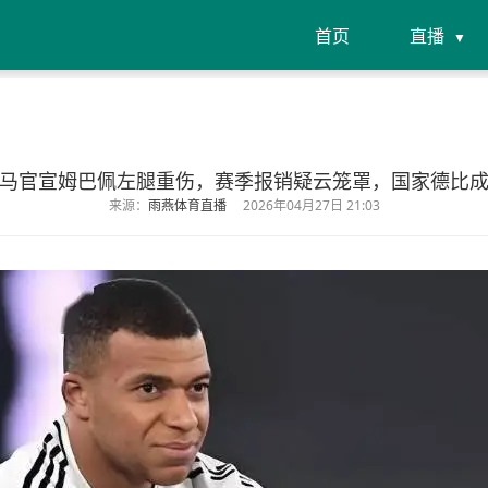
首页
直播
马官宣姆巴佩左腿重伤，赛季报销疑云笼罩，国家德比
来源：
雨燕体育直播
2026年04月27日 21:03