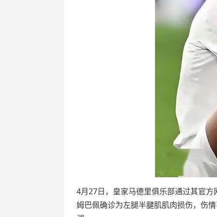
4月27日，皇家马德里俱乐部通过其官
姆巴佩确诊为左腿半腱肌肌肉损伤，伤情