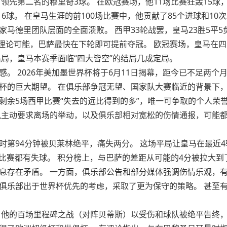
，领先第二名的穆里奇3球。 在欧冠赛场，他11场比赛狂轰15
6球。 在皇马生涯的前100场比赛中，他贡献了85个进球和10
马德里团队层面的全面溃败。 西甲33轮战罢，皇马23胜5平5
存理论可能，巴萨最快在下轮即可提前夺冠。 欧冠赛场，皇马在
出局，皇马本赛季面临“四大皆空”的结局几成定局。
。 2026年美加墨世界杯将于6月11日揭幕，距今已不足两个
杯的巨大期望。 在俱乐部争冠无望、国家队大赛临近的背景下
剩余5场西甲比赛“失去的远比得到的多”，唯一可争取的个人荣
佩主动要求离场的举动，以及俱乐部相对宽松的伤情通报，可能
第94分钟被贝莱林绝平，痛失两分。 这场平局让皇马在最近4
甲比赛都有失球。 积分榜上，与巴萨的差距从可能的4分被拉大到
息存在矛盾。 一方面，俱乐部公告和部分媒体强调伤情乐观，有
俱乐部出于世界杯优先的考虑，采取了更为保守的策略。 甚至有
 他的百场里程碑之战（对阵贝蒂斯）以受伤和球队被绝平告终，