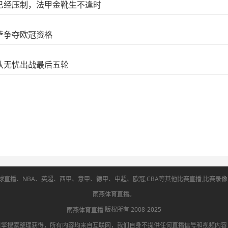
已经压制，法甲金靴生不逢时
萨争夺欧冠资格
队无忧出战最后五轮
直播、NBA、英超、西甲、意甲、德甲、中超、欧冠,CBA等其他比赛直播,比赛录像回放
雨燕体育直播。
版权所有 2008-2025
雨燕体育直播
引擎搜索整理获得，所有内容均来自互联网，我们自身不提供任何直播信号和视频内容