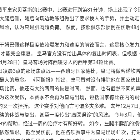
1战平皇家贝蒂斯的比赛中，比赛进行到第81分钟，场上出现了令
大腿后侧，随后向场边教练组做出了要求换人的手势，并主动走
风险，认为只是肌肉超负荷。 然而，按照俱乐部惯例在伤后48
于姆巴佩这样极度依赖爆发力和速度的前锋而言，这是核心发力
个月才能完全康复。 皇马官方没有给出具体的复出时间表，但根
月28日）皇马客场对阵西班牙人的西甲第34轮比赛。
1日凌晨3点的那场焦点战——西班牙国家德比，皇马将做客诺坎
最大的悬念。 《阿斯报》指出，皇马暂时没有排除他在国家德比
场比赛，他还有大约两周的恢复时间。 然而，也有截然不同的声
为这次受伤，本赛季不会再为皇马出场，包括国家德比在内的剩
遭遇的又一次挫折。 这个赛季对他而言可谓多灾多难。 去年12月
续的休战与复出，甚至一度传出“庸医误诊”的风波。 今年3月
ry-Cottet的帮助，经过一周的治疗才有所好转。 如今，左腿半腱
然耀眼。 截至受伤前，他在各项赛事中为皇马出场41次，打进