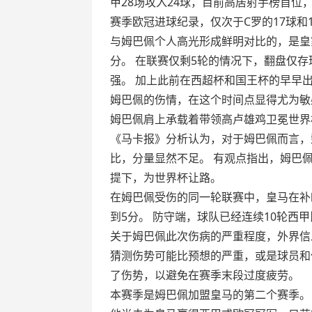
甲28场攻入24球，目前高居射手榜首位
赛季欧冠进球纪录，仅次于C罗的17球和1
与姆巴佩个人高光形成鲜明对比的，是皇家
分。 在联赛仅剩5轮的情况下，翻盘仅
强。 加上此前在西超杯和国王杯的早早
姆巴佩的伤情，在这个时间点显得尤为敏感
姆巴佩肩上承载着带领高卢雄鸡卫冕世界
《马卡报》分析认为，对于姆巴佩而言，
比，分量显然不足。 有观点指出，姆巴
提下，为世界杯让路。
在姆巴佩受伤的同一轮联赛中，皇马在补时
到5分。 防守端，球队已经连续10轮西
关于姆巴佩此次伤病的严重程度，外界信
猜测伤势可能比预想的严重，或是球员和
了伤势，以避免在赛季末段过度疲劳。
本赛季是姆巴佩加盟皇马的第二个赛季。