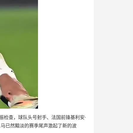
振检查，球队头号射手、法国前锋基利安·
皇马已然黯淡的赛季尾声激起了新的波