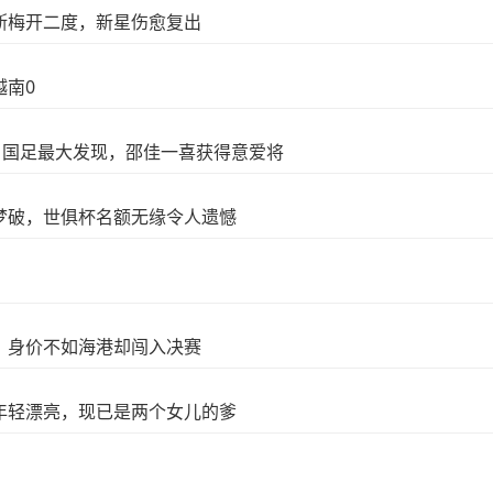
斯梅开二度，新星伤愈复出
越南0
，国足最大发现，邵佳一喜获得意爱将
梦破，世俱杯名额无缘令人遗憾
，身价不如海港却闯入决赛
年轻漂亮，现已是两个女儿的爹