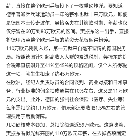
薪，直接在整个欧洲乒坛投下了一枚重磅炸弹。要知道，
德甲普通乒乓球运动员一年的薪水也就十来万欧元，即便
是德国本土传奇波尔、奥恰洛夫在其巅峰时期，年薪也仅
仅停留在60万到80万欧元的区间。樊振东这一出手，直接
将德甲乃至整个欧洲乒坛的薪资天花板砸得粉碎。
110万欧元刚刚入账，第一刀就来自毫不留情的德国税务
局。按照德国针对超高收入人群的累进税制，樊振东的综
合税率直接飙升至41%至45%的顶格区间，仅个人所得税
这一项，就生生扣走了约45万欧元。
在欧洲，经纪人负责球员的合同谈判、商业对接和日常事
务，行业标准的佣金抽成通常在10%左右，这又是11万欧
元的支出。此外，德国的强制社会保险（医疗、失业等）
每年需扣除约1.1万欧元，俱乐部还要收取1.5%左右的管
理费用于后勤保障。
几项硬核成本叠加，总扣除额逼近59万欧元。这意味着，
樊振东看似光鲜亮丽的110万欧元年薪，在去掉各项固定