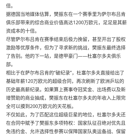
倍。
据德国当地媒体估算，樊振东在一个赛季里为萨尔布吕肯
俱乐部带来的综合商业价值高达1200万欧元，足足是其薪
资成本的十倍。
尽管萨尔布吕肯在赛季结束后极力挽留，甚至开出了股权
激励等优厚条件，但为了寻求新的挑战，樊振东最终选择
了告别。他的下一站，是德甲豪门——杜塞尔多夫俱乐
部。
相比于在萨尔布吕肯的“破纪录”，杜塞尔多夫直接给出了
基础年薪120万欧元的超级合同，再次刷新了欧洲乒坛的
历史最高薪纪录。如果算上赛事夺冠奖金、出场费以及新
增赞助的商业抽成，樊振东在杜塞尔多夫的年收入上限完
全可以摸到200万欧元的天花板。
不仅如此，为了匹配这位超级巨星的地位，杜塞尔多夫还
在合同中赋予了樊振东多项特权：国家队征召绝对优先且
免违约金、允许选择性参赛以保障国家队奥运备战、保留