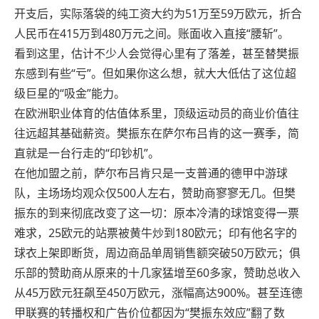
开支后，实际落袋的纯工资大约为51万至59万欧元，折合
人民币在415万到480万元之间。账面收入直接“腰斩”。
看到这里，估计不少人会觉得心里有了落差，甚至替樊振
东感到有些“亏”。但如果你这么想，就大大低估了这位超
级巨星的“吸金”能力。
在欧洲职业体育的估值体系里，顶级运动员的商业价值往
往远超其基础薪资。樊振东在萨尔布吕肯的这一赛季，简
直就是一台行走的“印钞机”。
在他加盟之前，萨尔布吕肯只是一支普通的德甲中游球
队，主场场均观众仅500人左右，赞助商寥寥无几。但樊
振东的到来彻底改变了这一切：原本冷清的球馆变得一票
难求，25欧元的站票被黄牛炒到180欧元；印有他名字的
球衣上架即断货，周边商品单周销售额突破50万欧元；俱
乐部的赞助商从原来的十几家猛增至60多家，赞助总收入
从45万欧元狂飙至450万欧元，涨幅高达900%。甚至连德
甲联赛的转播权和广告价位都因为“樊振东效应”翻了数