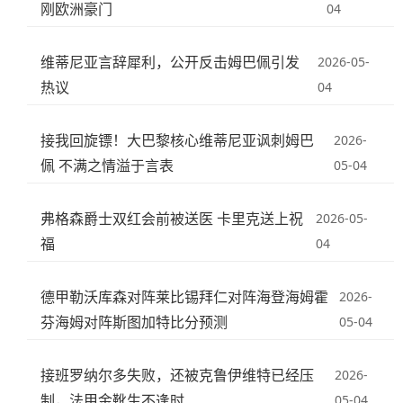
刚欧洲豪门
04
维蒂尼亚言辞犀利，公开反击姆巴佩引发
2026-05-
热议
04
接我回旋镖！大巴黎核心维蒂尼亚讽刺姆巴
2026-
佩 不满之情溢于言表
05-04
弗格森爵士双红会前被送医 卡里克送上祝
2026-05-
福
04
德甲勒沃库森对阵莱比锡拜仁对阵海登海姆霍
2026-
芬海姆对阵斯图加特比分预测
05-04
接班罗纳尔多失败，还被克鲁伊维特已经压
2026-
制，法甲金靴生不逢时
05-04