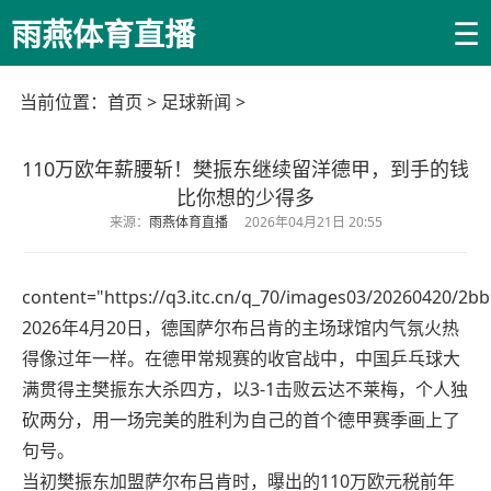
☰
雨燕体育直播
当前位置：
首页
>
足球新闻
>
110万欧年薪腰斩！樊振东继续留洋德甲，到手的钱
比你想的少得多
来源：
雨燕体育直播
2026年04月21日 20:55
content="https://q3.itc.cn/q_70/images03/20260420/2
2026年4月20日，德国萨尔布吕肯的主场球馆内气氛火热
得像过年一样。在德甲常规赛的收官战中，中国乒乓球大
满贯得主樊振东大杀四方，以3-1击败云达不莱梅，个人独
砍两分，用一场完美的胜利为自己的首个德甲赛季画上了
句号。
当初樊振东加盟萨尔布吕肯时，曝出的110万欧元税前年