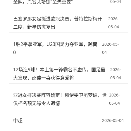
全队，点名艾塔娜“至关重要”
05-04
巴塞罗那女足挺进欧冠决赛，普特拉斯梅开
2026-
二度，新星伤愈复出
05-04
1胜2平拿亚军，U23国足力夺亚军，越南
2026-05-
0
04
12场造9球！本土第一锋霸名不虚传，国足最
2026-
大发现，邵佳一喜获得意爱将
05-04
亚冠女排决赛阵容确定！缪伊雯卫冕梦破，世
2026-
俱杯名额无缘令人遗憾
05-04
中超
2026-05-04