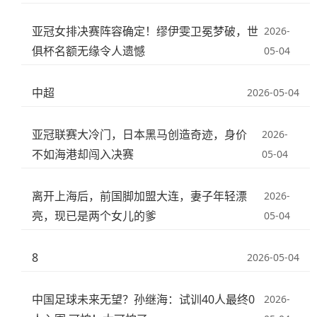
亚冠女排决赛阵容确定！缪伊雯卫冕梦破，世
2026-
俱杯名额无缘令人遗憾
05-04
中超
2026-05-04
亚冠联赛大冷门，日本黑马创造奇迹，身价
2026-
不如海港却闯入决赛
05-04
离开上海后，前国脚加盟大连，妻子年轻漂
2026-
亮，现已是两个女儿的爹
05-04
8
2026-05-04
中国足球未来无望？孙继海：试训40人最终0
2026-