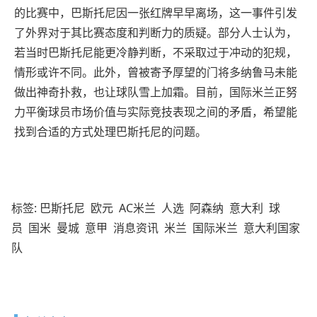
的比赛中，巴斯托尼因一张红牌早早离场，这一事件引发
了外界对于其比赛态度和判断力的质疑。部分人士认为，
若当时巴斯托尼能更冷静判断，不采取过于冲动的犯规，
情形或许不同。此外，曾被寄予厚望的门将多纳鲁马未能
做出神奇扑救，也让球队雪上加霜。目前，国际米兰正努
力平衡球员市场价值与实际竞技表现之间的矛盾，希望能
找到合适的方式处理巴斯托尼的问题。
标签:
巴斯托尼
欧元
AC米兰
人选
阿森纳
意大利
球
员
国米
曼城
意甲
消息资讯
米兰
国际米兰
意大利国家
队