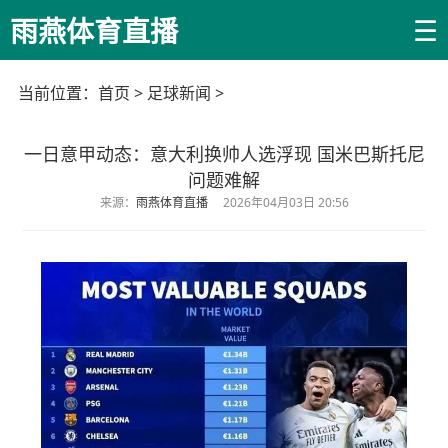
☰
雨燕体育直播
当前位置：
首页
>
足球新闻
>
一日意甲动态：意大利换帅人选浮现 国米巴斯托尼
问题难解
来源：
雨燕体育直播
2026年04月03日 20:56