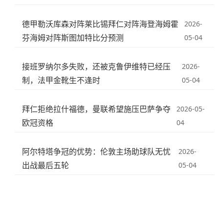
德甲勒沃库森对阵莱比锡拜仁对阵海登海姆霍
2026-
芬海姆对阵斯图加特比分预测
05-04
接班罗纳尔多失败，还被克鲁伊维特已经压
2026-
制，法甲金靴生不逢时
05-04
拜仁拒绝拉什福德，曼联希望施压巴萨争夺
2026-05-
欧冠资格
04
阿尔特塔争冠的优势：伦敦主场助球队无忧
2026-
出战最后五轮
05-04