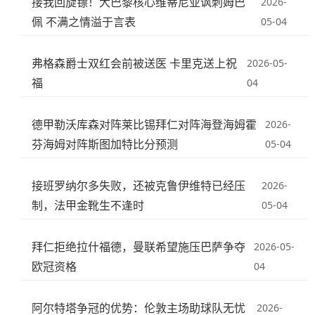
接我回旋镖！大巴黎核心维蒂尼亚讽刺姆巴
2026-
佩 不满之情溢于言表
05-04
弗格森爵士双红会前被送医 卡里克送上祝
2026-05-
福
04
德甲勒沃库森对阵莱比锡拜仁对阵海登海姆霍
2026-
芬海姆对阵斯图加特比分预测
05-04
接班罗纳尔多失败，还被克鲁伊维特已经压
2026-
制，法甲金靴生不逢时
05-04
拜仁拒绝拉什福德，曼联希望施压巴萨争夺
2026-05-
欧冠资格
04
阿尔特塔争冠的优势：伦敦主场助球队无忧
2026-