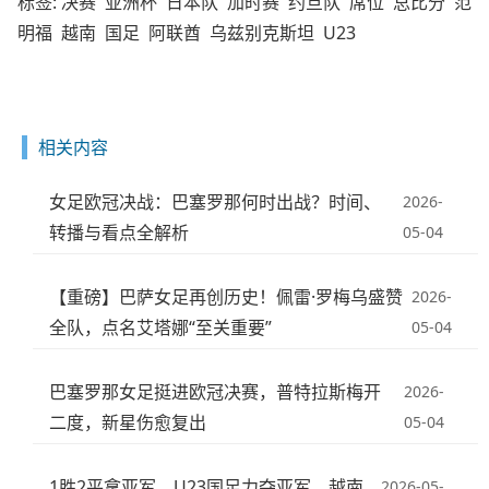
标签:
决赛
亚洲杯
日本队
加时赛
约旦队
席位
总比分
范
明福
越南
国足
阿联酋
乌兹别克斯坦
U23
相关内容
女足欧冠决战：巴塞罗那何时出战？时间、
2026-
转播与看点全解析
05-04
【重磅】巴萨女足再创历史！佩雷·罗梅乌盛赞
2026-
全队，点名艾塔娜“至关重要”
05-04
巴塞罗那女足挺进欧冠决赛，普特拉斯梅开
2026-
二度，新星伤愈复出
05-04
1胜2平拿亚军，U23国足力夺亚军，越南
2026-05-