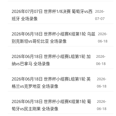
2026年07月07日 世界杯1/8决赛 葡萄牙vs西
2026-
班牙 全场录像
07-07
2026年06月18日 世界杯小组赛K组第1轮 乌兹
2026-
别克斯坦vs哥伦比亚 全场录像
06-18
2026年06月18日 世界杯小组赛L组第1轮 加
2026-
纳vs巴拿马 全场录像
06-18
2026年06月18日 世界杯小组赛L组第1轮 英
2026-
格兰vs克罗地亚 全场录像
06-18
2026年06月18日 世界杯小组赛K组第1轮 葡
2026-
萄牙vs民主刚果 全场录像
06-18