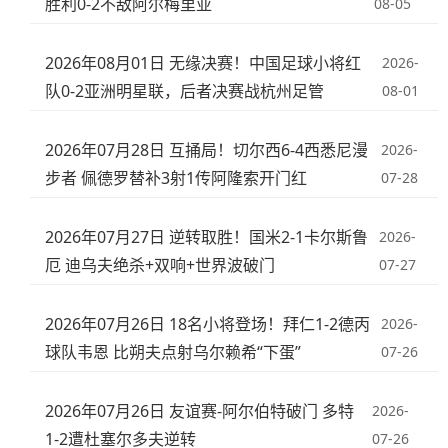
胜利0-2不敌阿尔梅里亚
08-05
2026年08月01日 无缘决赛！中国足球小将红
2026-
队0-2亚洲明星联，后者决赛战杭州足管
08-01
2026年07月28日 互捅局！切尔西6-4西悉尼漫
2026-
步者 佩德罗替补3射1传阿隆索开门红
07-28
2026年07月27日 逆转取胜！国米2-1卡尔斯鲁
2026-
厄 迪乌夫绝杀+双响+世界波破门
07-27
2026年07月26日 18名小将登场！拜仁1-2德丙
2026-
球队韦恩 比朔夫点射乌尔赖希“下蛋”
07-26
2026年07月26日 友谊赛-阿尔伯特破门 多特
2026-
1-2遭杜塞尔多夫逆转
07-26