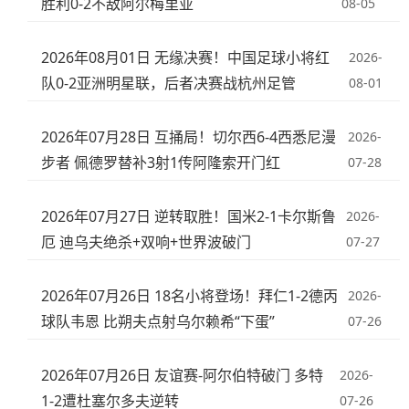
胜利0-2不敌阿尔梅里亚
08-05
2026年08月01日 无缘决赛！中国足球小将红
2026-
队0-2亚洲明星联，后者决赛战杭州足管
08-01
2026年07月28日 互捅局！切尔西6-4西悉尼漫
2026-
步者 佩德罗替补3射1传阿隆索开门红
07-28
2026年07月27日 逆转取胜！国米2-1卡尔斯鲁
2026-
厄 迪乌夫绝杀+双响+世界波破门
07-27
2026年07月26日 18名小将登场！拜仁1-2德丙
2026-
球队韦恩 比朔夫点射乌尔赖希“下蛋”
07-26
2026年07月26日 友谊赛-阿尔伯特破门 多特
2026-
1-2遭杜塞尔多夫逆转
07-26