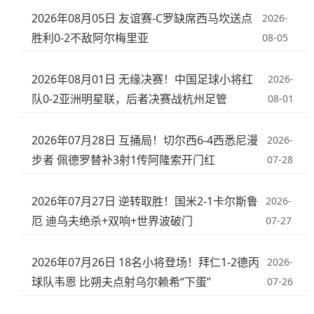
2026年08月05日 友谊赛-C罗缺席西马坎送点
2026-
胜利0-2不敌阿尔梅里亚
08-05
2026年08月01日 无缘决赛！中国足球小将红
2026-
队0-2亚洲明星联，后者决赛战杭州足管
08-01
2026年07月28日 互捅局！切尔西6-4西悉尼漫
2026-
步者 佩德罗替补3射1传阿隆索开门红
07-28
2026年07月27日 逆转取胜！国米2-1卡尔斯鲁
2026-
厄 迪乌夫绝杀+双响+世界波破门
07-27
2026年07月26日 18名小将登场！拜仁1-2德丙
2026-
球队韦恩 比朔夫点射乌尔赖希“下蛋”
07-26