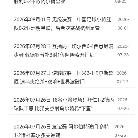
胜利0-2不敌阿尔梅里亚
08-05
2026年08月01日 无缘决赛！中国足球小将红
2026-
队0-2亚洲明星联，后者决赛战杭州足管
08-01
2026年07月28日 互捅局！切尔西6-4西悉尼漫
2026-
步者 佩德罗替补3射1传阿隆索开门红
07-28
2026年07月27日 逆转取胜！国米2-1卡尔斯鲁
2026-
厄 迪乌夫绝杀+双响+世界波破门
07-27
2026年07月26日 18名小将登场！拜仁1-2德丙
2026-
球队韦恩 比朔夫点射乌尔赖希“下蛋”
07-26
2026年07月26日 友谊赛-阿尔伯特破门 多特
2026-
1-2遭杜塞尔多夫逆转
07-26